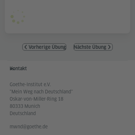
Vorherige Übung
Nächste Übung
Service- und Informationsbereich
Kontakt
Goethe-Institut e.V.
"Mein Weg nach Deutschland"
Oskar-von-Miller-Ring 18
80333 Munich
Deutschland
mwnd@goethe.de