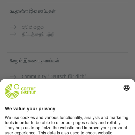
பயனுள்ள இணைப்புகள்
පුවත් පත්‍රය
திட்டத்தைப் பற்றி
மேலும் இணையதளங்கள்
Community “Deutsch für dich”
ஜெர்மன் மொழியை இலவசமாக பயிற்சி செய்யுங்கள்
கோய்த் இன்ஸ்டிடியூட்டின் ஜெர்மன் பாடநெறிகள்
ஆசிரியர் போர்டல் "Deutschstunde"
தனியுரிமை மற்றும் அணுகல் வசதி