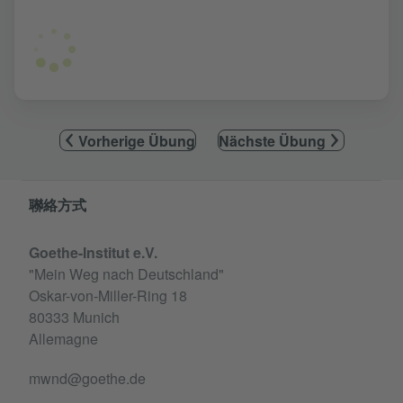
Vorherige Übung
Nächste Übung
Information and services
聯絡方式
Goethe-Institut e.V.
"Mein Weg nach Deutschland"
Oskar-von-Miller-Ring 18
80333 Munich
Allemagne
mwnd@goethe.de