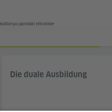
bul
Dünya çapındaki etkinlikler
Die duale Ausbildung