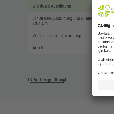
Die duale Ausbildung
Schulische Ausbildung und duales
Studium
Wortschatz zur Ausbildung
Abschluss
Vorherige Übung