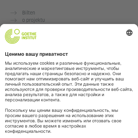
Bilten
o projektu
Dodatne veb stranice
Zajednica „Deutsch für dich“
Vežbajte nemački besplatno
Kurse nemačkog jezika Goethe-Instituta
Portal za nastavnike „Deutschstunde“
Privatnost i pristupačnost
Podešavanja privatnosti
Pristupačnost