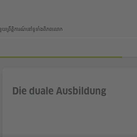
ំនួយ
ព្រឹត្តិការណ៍នៅទូទាំងពិភពលោក
Die duale Ausbildung