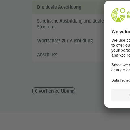
Die duale Ausbildung
Schulische Ausbildung und duales
Studium
Wortschatz zur Ausbildung
Abschluss
Vorherige Übung