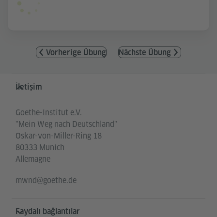
Vorherige Übung
Nächste Übung
Service- und Informationsbereich
İletişim
Goethe-Institut e.V.
"Mein Weg nach Deutschland"
Oskar-von-Miller-Ring 18
80333 Munich
Allemagne
mwnd@goethe.de
Faydalı bağlantılar