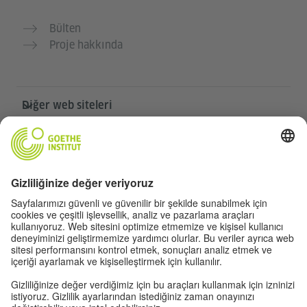
Bülten
Proje hakkında
Diğer web siteleri
Community „Deutsch für dich“
Ücretsiz Almanca pratiği yapın
Goethe-Institut’in Almanca kursları
Öğretmen portalı “Deutschstunde”
Gizlilik ve erişilebilirlik
Gizlilik ayarları
Erişilebilirlik