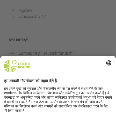
न्यूज़लेटर
परियोजना के बारे में
अन्य वेबसाइटें
Community “Deutsch für dich”
जर्मन भाषा का अभ्यास मुफ्त में करें
गोएथे संस्थान के जर्मन पाठ्यक्रम
शिक्षक पोर्टल "Deutschstunde"
गोपनीयता और सुगम्यता
गोपनीयता सेटिंग्स
सुगम्यता