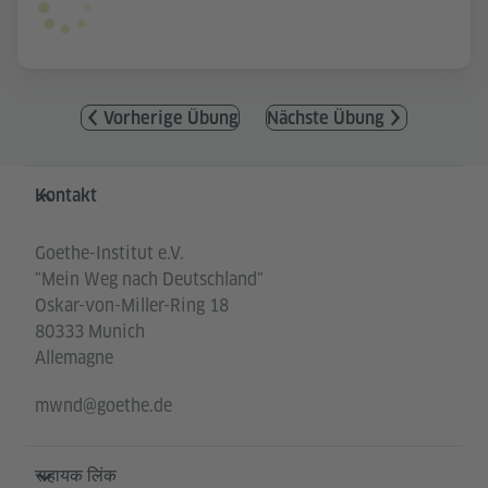
Vorherige Übung
Nächste Übung
Service- und Informationsbereich
Kontakt
Goethe-Institut e.V.
"Mein Weg nach Deutschland"
Oskar-von-Miller-Ring 18
80333 Munich
Allemagne
mwnd@goethe.de
सहायक लिंक