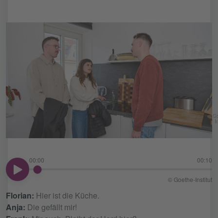
Go
In
00:00
00:10
00:00
© Goethe-Institut
Florian:
Hier ist die Küche.
Anja:
Die gefällt mir!