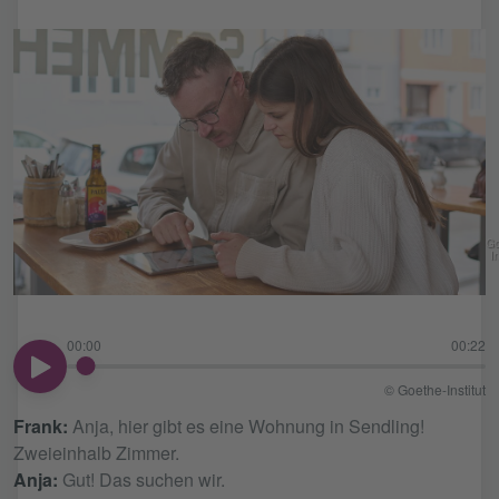
Go
In
00:00
00:22
00:00
© Goethe-Institut
Frank:
Anja, hier gibt es eine Wohnung in Sendling!
Zweieinhalb Zimmer.
Anja:
Gut! Das suchen wir.