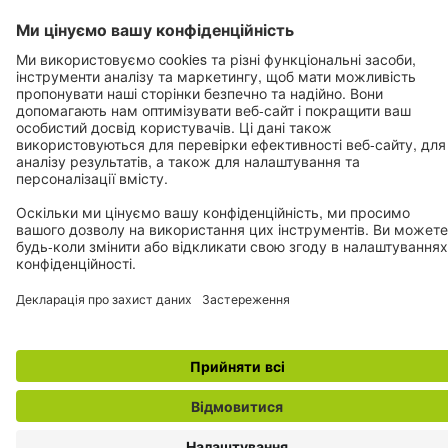
© Goethe-Institut 2026
Вихідні дані
Захист даних
Правила та умови
користування сайтом