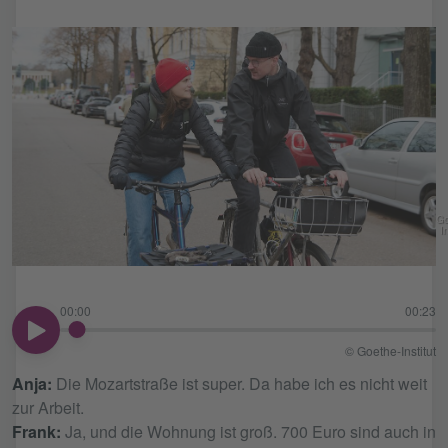
Go
In
00:00
00:23
00:00
© Goethe-Institut
Anja:
Die Mozartstraße ist super. Da habe ich es nicht weit
zur Arbeit.
Frank:
Ja, und die Wohnung ist groß. 700 Euro sind auch in