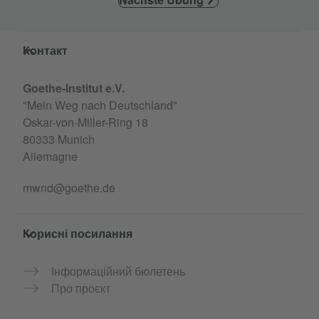
Service- und Informationsbereich
Контакт
Goethe-Institut e.V.
"Mein Weg nach Deutschland"
Oskar-von-Miller-Ring 18
80333 Munich
Allemagne
mwnd@goethe.de
Корисні посилання
Інформаційний бюлетень
Про проєкт