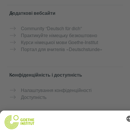
Додаткові вебсайти
Community “Deutsch für dich”
Практикуйте німецьку безкоштовно
Курси німецької мови Goethe-Institut
Портал для вчителів «Deutschstunde»
Конфіденційність і доступність
Налаштування конфіденційності
Доступність