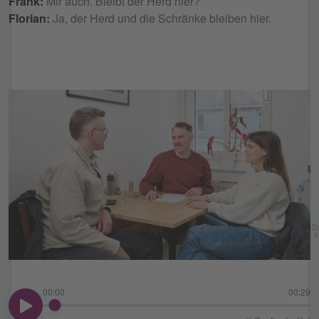
Frank:
Mir auch. Bleibt der Herd hier?
Florian:
Ja, der Herd und die Schränke bleiben hier.
Go
In
00:00
00:29
00:00