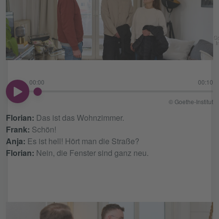
Go
In
00:00
00:10
00:00
© Goethe-Institut
Florian:
Das ist das Wohnzimmer.
Frank:
Schön!
Anja:
Es ist hell! Hört man die Straße?
Florian:
Nein, die Fenster sind ganz neu.