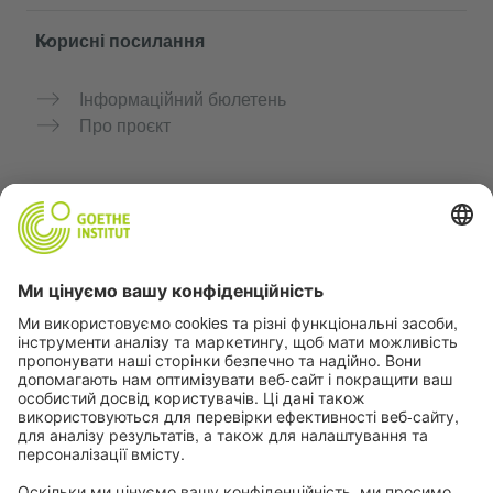
Корисні посилання
Інформаційний бюлетень
Про проєкт
Додаткові вебсайти
Community “Deutsch für dich”
Практикуйте німецьку безкоштовно
Курси німецької мови Goethe-Institut
Портал для вчителів «Deutschstunde»
Конфіденційність і доступність