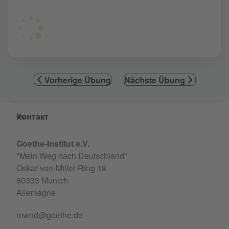
Vorherige Übung
Nächste Übung
Service- und Informationsbereich
Контакт
Goethe-Institut e.V.
"Mein Weg nach Deutschland"
Oskar-von-Miller-Ring 18
80333 Munich
Allemagne
mwnd@goethe.de