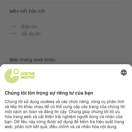
Liên kết hữu ích
Bản tin
Về dự án
Các trang web khác
Cộng đồng „Deutsch für dich“
Luyện tập tiếng Đức miễn phí
Các khóa học tiếng Đức của Goethe-
Institut
Cổng thông tin giáo viên “Deutschstunde”
Quyền riêng tư và khả năng tiếp cận