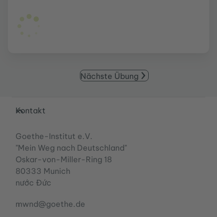
Nächste Übung
Service- und Informationsbereich
Kontakt
Goethe-Institut e.V.
"Mein Weg nach Deutschland"
Oskar-von-Miller-Ring 18
80333 Munich
nước Đức
mwnd@goethe.de