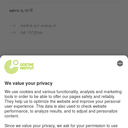
አገዛዝ ሊንኮች
የወቅቱ ዜና መጽሔት
ስለ ፕሮጀክቱ
ተጨማሪ ድህረ ገጾች
Community “Deutsch für dich”
የጀርመን ቋንቋን ነፃ ማስተላለፍ
የGoethe-Institut የጀርመን ቋንቋ ክፍሎች
የአስተማማኝ መድረክ „Deutschstunde“
ግላዊነት እና አንዳች እንቅስቃሴ የለሽ መዳረሻ