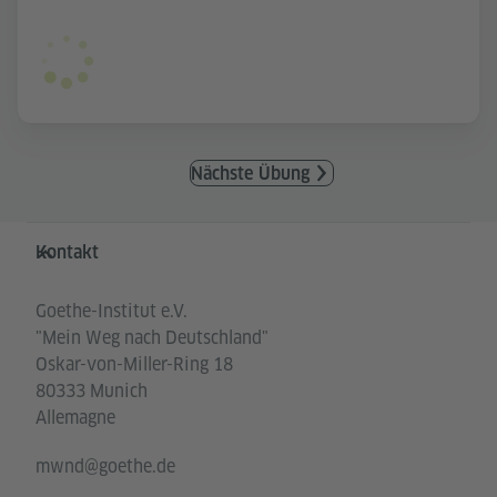
Nächste Übung
Service- und Informationsbereich
Kontakt
Goethe-Institut e.V.
"Mein Weg nach Deutschland"
Oskar-von-Miller-Ring 18
80333 Munich
Allemagne
mwnd@goethe.de