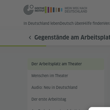
In Deutschland leben
Deutsch üben
Hilfe finden
Ver
Gegenstände am Arbeitsplat
Der Arbeitsplatz am Theater
Menschen im Theater
Audio: Neu in Deutschland
Der erste Arbeitstag