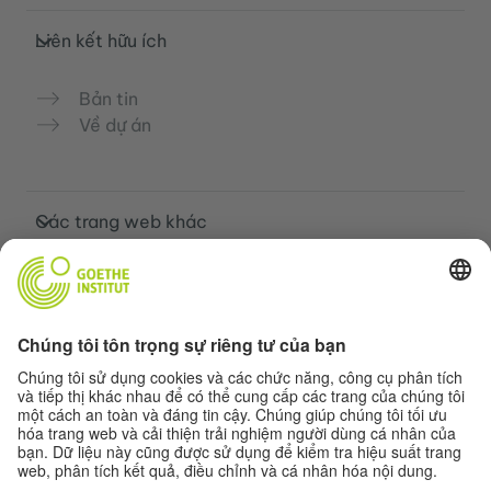
Liên kết hữu ích
Bản tin
Về dự án
Các trang web khác
Cộng đồng „Deutsch für dich“
Luyện tập tiếng Đức miễn phí
Các khóa học tiếng Đức của Goethe-
Institut
Cổng thông tin giáo viên “Deutschstunde”
Quyền riêng tư và khả năng tiếp cận