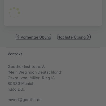
Vorherige Übung
Nächste Übung
Service- und Informationsbereich
Kontakt
Goethe-Institut e.V.
"Mein Weg nach Deutschland"
Oskar-von-Miller-Ring 18
80333 Munich
nước Đức
mwnd@goethe.de