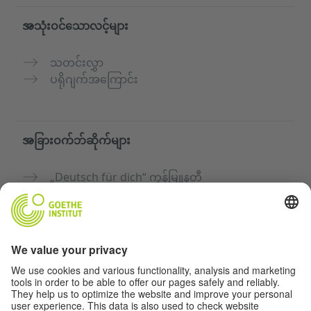
အသုံးဝင်သောလင့်များ
သတင်းလွှာ
ပရိုဂျက်အကြောင်း
အခြားဝက်ဘ်ဆိုက်များ
„Deutsch für dich“ ကွန်မြူနတီ
ဂျာမန်ဘာသာစကားကို အခမဲ့ လေ့ကျင့်ပါ
Goethe-Institut ၏ ဂျာမန်ဘာသာသင်တန်းများ
ဆရာများအတွက်ပေါ်တယ် "Deutschstunde"
ကိုယ်ရေးအချက်အလက်နှင့် ဝင်ရောက်နိုင်မှု