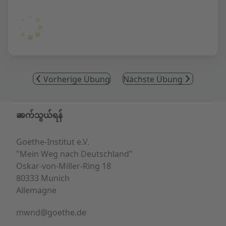
Vorherige Übung
Nächste Übung
Service- und Informationsbereich
ဆက်သွယ်ရန်
Goethe-Institut e.V.
"Mein Weg nach Deutschland"
Oskar-von-Miller-Ring 18
80333 Munich
Allemagne
mwnd@goethe.de