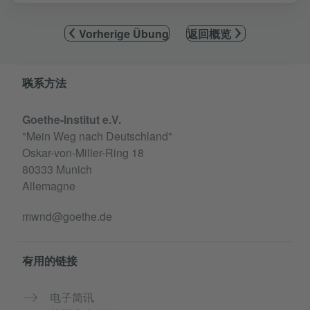
Vorherige Übung
返回概览
Service- und Informationsbereich
联系方法
Goethe-Institut e.V.
"Mein Weg nach Deutschland"
Oskar-von-Miller-Ring 18
80333 Munich
Allemagne
mwnd@goethe.de
有用的链接
电子简讯