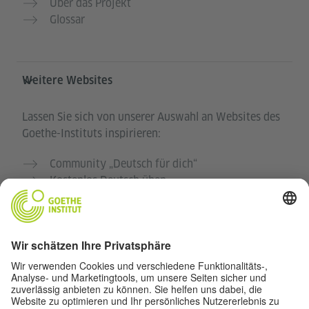
Über das Projekt
Glossar
Weitere Websites
Lassen Sie sich von unserer Auswahl an Websites des
Goethe-Instituts inspirieren:
Community „Deutsch für dich“
Kostenlos Deutsch üben
Deutschkurse des Goethe-Instituts
Lehrkräfteportal „Deutschstunde“
Datenschutz und Barrierefreiheit