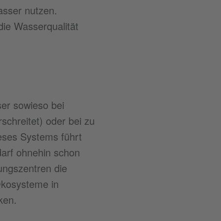
asser nutzen.
die Wasserqualität
ser sowieso bei
chreitet) oder bei zu
eses Systems führt
arf ohnehin schon
ungszentren die
 Ökosysteme in
ken.