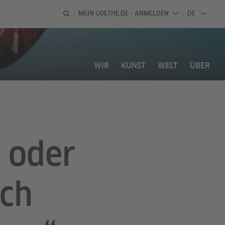
MEIN GOETHE.DE – ANMELDEN
DE
DEUTSCH
WIR
KUNST
WELT
ÜBER
r oder
ach