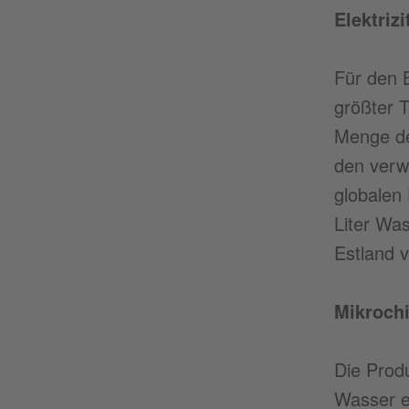
Elektrizi
Für den 
größter 
Menge de
den verw
globalen
Liter Wa
Estland v
Mikroch
Die Produ
Wasser e