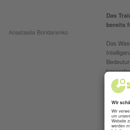
Das Tra
bereits 
Аnastasiia Bondarenko
Das Wass
Intellige
Bedeutun
besonder
gegen de
Dürrebed
GPT-3-Mo
Anfragen
verbrauc