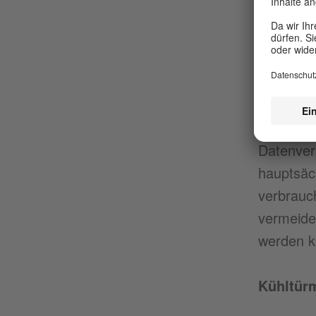
Datenver
Zwecken
Kühlung
Datenver
hauptsäch
verbrauc
vermeiden
werden k
Kühltür