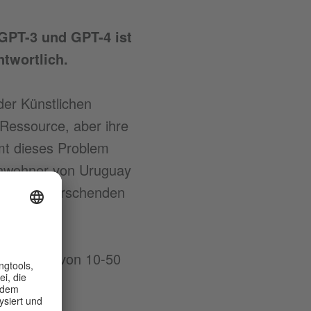
GPT-3 und GPT-4 ist
twortlich.
er Künstlichen
“ Ressource, aber ihre
mt dieses Problem
inwohner von Uruguay
in den herrschenden
earbeitung von 10-50
des zu