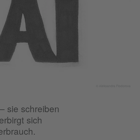
© Аleksandra Fiodorova
– sie schreiben
rbirgt sich
erbrauch.