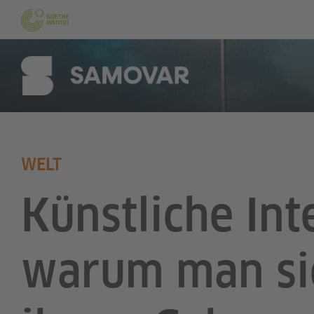
WELT
Künstliche Int
warum man sic