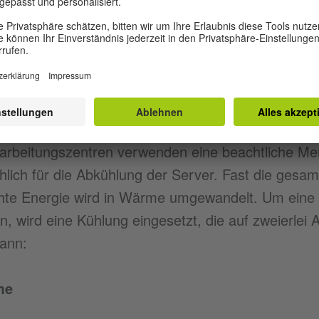
arbeitungszentren verwenden das Wasser zu unter
:
 der Datenverarbeitungszentren
arbeitungszentren verwenden eine beachtliche M
lich für die Abkühlung der Server. Fast die gesam
hte Energie wird in Wärme umgewandelt. Um eine 
, wird eine Kühlung eingesetzt, die auf zweierlei A
ann:
me