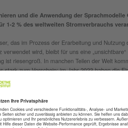
inieren und die Anwendung der Sprachmodelle 
für 1-2 % des weltweiten Stromverbrauchs veran
er, das im Prozess der Erarbeitung und Nutzung d
nz verwendet wird, bleibt für uns eine „unsichtbare
g ist riesengroß. In manchen Teilen der Welt kom
s stark zum Vorschein: im Jahr 2023 haben die E
n Bau eines Google-Datenverarbeitungszentrums 
ingungen protestiert.
delle verbrauchen 500 Milliliter Wasser für die B
. Nach dem Erscheinen von GPT-4 ist die Menge 
henden Wassers vermutlich beachtlich gestiegen.