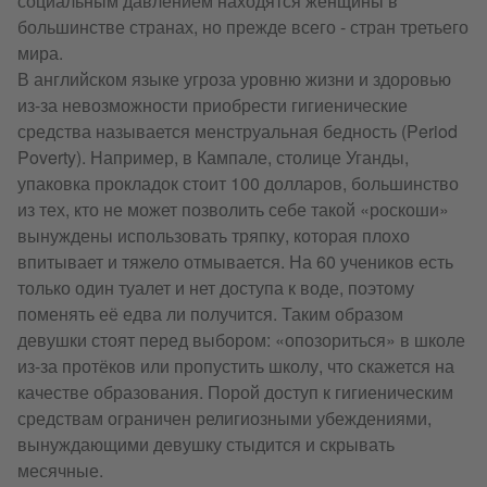
социальным давлением находятся женщины в
большинстве странах, но прежде всего - стран третьего
мира.
В английском языке угроза уровню жизни и здоровью
из-за невозможности приобрести гигиенические
средства называется менструальная бедность (Period
Poverty). Например, в Кампале, столице Уганды,
упаковка прокладок стоит 100 долларов, большинство
из тех, кто не может позволить себе такой «роскоши»
вынуждены использовать тряпку, которая плохо
впитывает и тяжело отмывается. На 60 учеников есть
только один туалет и нет доступа к воде, поэтому
поменять её едва ли получится. Таким образом
девушки стоят перед выбором: «опозориться» в школе
из-за протёков или пропустить школу, что скажется на
качестве образования. Порой доступ к гигиеническим
средствам ограничен религиозными убеждениями,
вынуждающими девушку стыдится и скрывать
месячные.