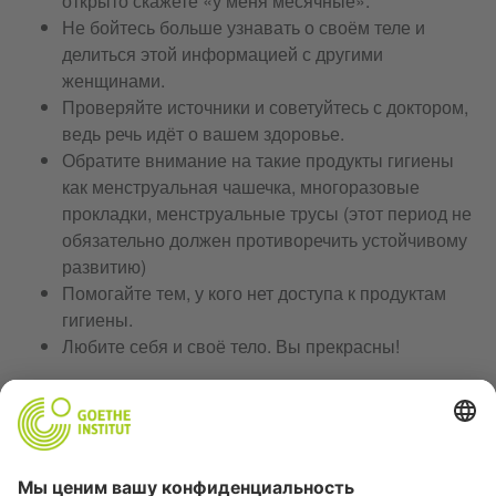
открыто скажете «у меня месячные».
Не бойтесь больше узнавать о своём теле и
делиться этой информацией с другими
женщинами.
Проверяйте источники и советуйтесь с доктором,
ведь речь идёт о вашем здоровье.
Обратите внимание на такие продукты гигиены
как менструальная чашечка, многоразовые
прокладки, менструальные трусы (этот период не
обязательно должен противоречить устойчивому
развитию)
Помогайте тем, у кого нет доступа к продуктам
гигиены.
Любите себя и своё тело. Вы прекрасны!
АВТОР
Я верю в то, что у каждого человека есть своя