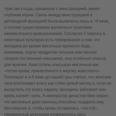
Чувство стыда, связанное с менструацией, имеет
глубокие корни. Связь между менструацией и
детородной функцией была выявлена лишь в 19 веке,
а потому существовали различные трактовки
ежемесячного кровоизлияния. Согласно Стивенсу в
некоторых культурах есть поверования о том, что
женщина во время месячных приносит беду,
например, порчу продуктов питания или прочее
сверхестественное наказание, она особенно опасна
для мужчин. Аристотель описывал месячные как
«поток крови, принесённого в жертву животного»,
Гиппократ в 4-5 веке до нашей эры считал, что женские
тела впитывают влагу как губки целый месяц и, если не
выпустить эту влагу наружу, женщины заболеют или
кровь начнёт гнить. А император династии Мин верил,
что месячные девственниц способны подарить ему
бессмертие и, чтобы кровь оставалась «чистой»,
придворным девушкам разрешалось пить