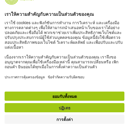
หน้าแรก
หัวข้อ
นิทรรศการ
สื่อการสอน
มีเดีย
ติดต่อ
© 2026 Goethe-Institut
การตั้งค่าความเป็นส่วนตัว