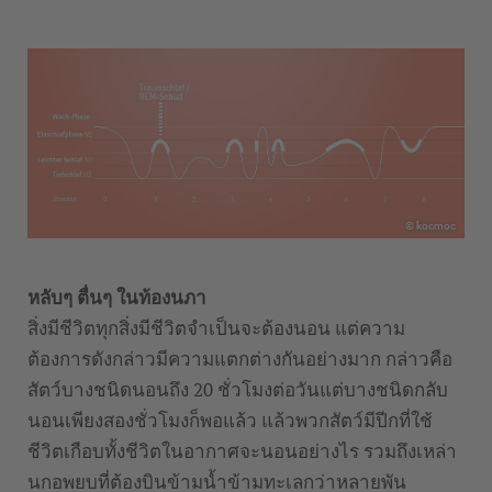
© kocmoc
หลับๆ ตื่นๆ ในท้องนภา
สิ่งมีชีวิตทุกสิ่งมีชีวิตจำเป็นจะต้องนอน แต่ความ
ต้องการดังกล่าวมีความแตกต่างกันอย่างมาก กล่าวคือ
สัตว์บางชนิดนอนถึง 20 ชั่วโมงต่อวันแต่บางชนิดกลับ
นอนเพียงสองชั่วโมงก็พอแล้ว แล้วพวกสัตว์มีปีกที่ใช้
ชีวิตเกือบทั้งชีวิตในอากาศจะนอนอย่างไร รวมถึงเหล่า
นกอพยบที่ต้องบินข้ามน้ำข้ามทะเลกว่าหลายพัน