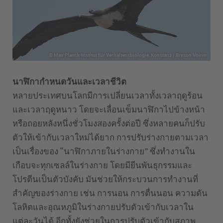
© Max-Planck-Institut für Verhaltensbiologie, Konstanz / Bryson Voirin
นาฬิกากำหนดวันและเวลาชีวิต
หลายประเทศบนโลกมีการเปลี่ยนเวลาทั้งเวลาฤดูร้อน
และเวลาฤดูหนาว โดยจะเลื่อนเข็มนาฬิกาไปข้างหน้า
หรือถอยหลังหนึ่งชั่วโมงสองครั้งต่อปี ซึ่งหลายคนก็ปรับ
ตัวให้เข้ากับเวลาใหม่ได้ยาก การปรับร่างกายตามเวลา
เป็นเรื่องของ “นาฬิกาภายในร่างกาย” ซึ่งทำงานใน
เกือบจะทุกเซลล์ในร่างกาย โดยมียีนพันธุกรรมและ
โปรตีนเป็นตัวบังคับ มันช่วยให้กระบวนการทำงานที่
สำคัญของร่างกาย เช่น การนอน การตื่นนอน ความดัน
โลหิตและอุณหภูมิในร่างกายปรับตัวเข้ากับเวลาใน
แต่ละวันได้ อีกทั้งยังช่วยในการปรับตัวเข้ากับสภาพ