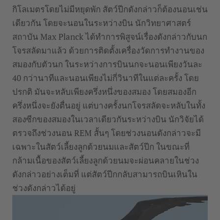
กิโลเมตรโดยไม่มีหยุดพัก สัตว์ปีกดังกล่าวก็ต้องนอนเช่น
เดียวกัน โดยจะนอนในระหว่างบิน นักวิทยาศาสตร์
สถาบัน Max Planck ได้ทำการพิสูจน์เรื่องดังกล่าวกับนก
โจรสลัดมาแล้ว ด้วยการติดตั้งเครื่องวัดการทำงานของ
สมองกับตัวนก ในระหว่างการบินนกจะนอนเพียงวันละ
40 กว่านาทีและนอนเพียงไม่กี่วินาทีในแต่ละครั้ง โดย
ปรกติ มันจะหลับเพียงครึ่งหนึ่งของสมอง โดยสมองอีก
ครึ่งหนึ่งจะยังตื่นอยู่ แต่บางครั้งนกโจรสลัดจะหลับในทั้ง
สองซีกของสมองในเวลาเดียวกันระหว่างบิน นักวิจัยได้
ตรวจถึงช่วงนอน REM สั้นๆ โดยช่วงนอนดังกล่าวจะมี
เฉพาะในสัตว์เลี้ยงลูกด้วยนมและสัตว์ปีก ในขณะที่
กล้ามเนื้อของสัตว์เลี้ยงลูกด้วยนมจะผ่อนคลายในช่วง
ดังกล่าวอย่างเต็มที่ แต่สัตว์ปีกกลับสามารถบินเหินใน
ช่วงดังกล่าวได้อยู่