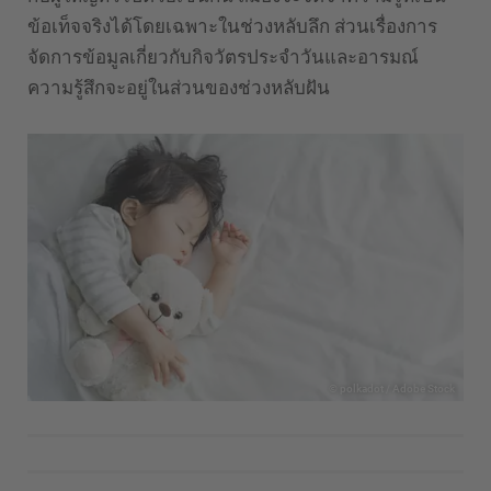
ข้อเท็จจริงได้โดยเฉพาะในช่วงหลับลึก ส่วนเรื่องการ
จัดการข้อมูลเกี่ยวกับกิจวัตรประจำวันและอารมณ์
ความรู้สึกจะอยู่ในส่วนของช่วงหลับฝัน
© polkadot / Adobe Stock