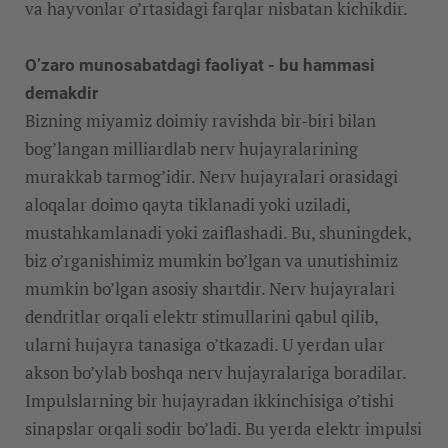
va hayvonlar o’rtasidagi farqlar nisbatan kichikdir.
O’zaro munosabatdagi faoliyat - bu hammasi
demakdir
Bizning miyamiz doimiy ravishda bir-biri bilan
bog’langan milliardlab nerv hujayralarining
murakkab tarmog’idir. Nerv hujayralari orasidagi
aloqalar doimo qayta tiklanadi yoki uziladi,
mustahkamlanadi yoki zaiflashadi. Bu, shuningdek,
biz o’rganishimiz mumkin bo’lgan va unutishimiz
mumkin bo’lgan asosiy shartdir. Nerv hujayralari
dendritlar orqali elektr stimullarini qabul qilib,
ularni hujayra tanasiga o’tkazadi. U yerdan ular
akson bo’ylab boshqa nerv hujayralariga boradilar.
Impulslarning bir hujayradan ikkinchisiga o’tishi
sinapslar orqali sodir bo’ladi. Bu yerda elektr impulsi