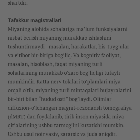
shartdir.
Tafakkur magistrallari
Miyaning alohida sohalariga ma’lum funksiyalarni
nisbat berish miyaning murakkab ishlashini
tushuntirmaydi - masalan, harakatlar, his-tuyg’ular
va e’tibor bir-biriga bog’liq. Va kognitiv faoliyat,
masalan, hisoblash, faqat miyaning turli
sohalarining murakkab o’zaro bog’liqligi tufayli
mumkindir. Katta nerv tolalari to’plamlari miya
orqali o’tib, miyaning turli mintaqalari hujayralarini
bir-biri bilan “hudud osti” bog’laydi. Olimlar
diffuzion-o’lchangan magnit-rezonansli tomografiya
(dMRT) dan foydalanib, tirik inson miyasida miya
qit’alarining ushbu tarmog’ini kuzatishi mumkin.
Ushbu usul noinvaziv, zararsiz va juda aniqdir.