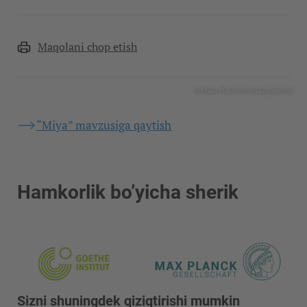
Maqolani chop etish
© Maks Plank nomidagi jamiyati
“Miya” mavzusiga qaytish
Hamkorlik bo’yicha sherik
Sizni shuningdek qiziqtirishi mumkin