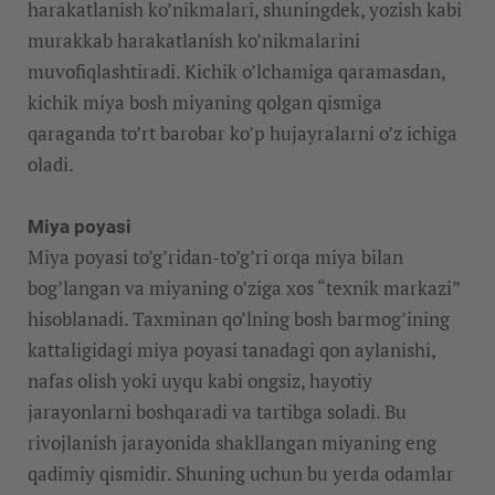
harakatlanish ko’nikmalari, shuningdek, yozish kabi
murakkab harakatlanish ko’nikmalarini
muvofiqlashtiradi. Kichik o’lchamiga qaramasdan,
kichik miya bosh miyaning qolgan qismiga
qaraganda to’rt barobar ko’p hujayralarni o’z ichiga
oladi.
Miya poyasi
Miya poyasi to’g’ridan-to’g’ri orqa miya bilan
bog’langan va miyaning o’ziga xos “texnik markazi”
hisoblanadi. Taxminan qo’lning bosh barmog’ining
kattaligidagi miya poyasi tanadagi qon aylanishi,
nafas olish yoki uyqu kabi ongsiz, hayotiy
jarayonlarni boshqaradi va tartibga soladi. Bu
rivojlanish jarayonida shakllangan miyaning eng
qadimiy qismidir. Shuning uchun bu yerda odamlar