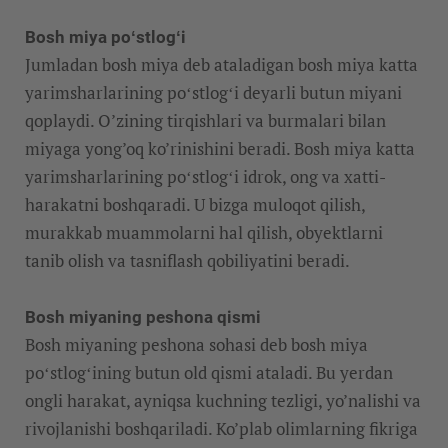
Bosh miya poʻstlogʻi
Jumladan bosh miya deb ataladigan bosh miya katta
yarimsharlarining poʻstlogʻi deyarli butun miyani
qoplaydi. O’zining tirqishlari va burmalari bilan
miyaga yong’oq ko’rinishini beradi. Bosh miya katta
yarimsharlarining poʻstlogʻi idrok, ong va xatti-
harakatni boshqaradi. U bizga muloqot qilish,
murakkab muammolarni hal qilish, obyektlarni
tanib olish va tasniflash qobiliyatini beradi.
Bosh miyaning peshona qismi
Bosh miyaning peshona sohasi deb bosh miya
poʻstlogʻining butun old qismi ataladi. Bu yerdan
ongli harakat, ayniqsa kuchning tezligi, yo’nalishi va
rivojlanishi boshqariladi. Ko’plab olimlarning fikriga