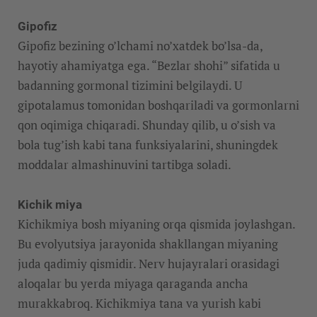
Gipofiz
Gipofiz bezining o’lchami no’xatdek bo’lsa-da,
hayotiy ahamiyatga ega. “Bezlar shohi” sifatida u
badanning gormonal tizimini belgilaydi. U
gipotalamus tomonidan boshqariladi va gormonlarni
qon oqimiga chiqaradi. Shunday qilib, u o’sish va
bola tug’ish kabi tana funksiyalarini, shuningdek
moddalar almashinuvini tartibga soladi.
Kichik miya
Kichikmiya bosh miyaning orqa qismida joylashgan.
Bu evolyutsiya jarayonida shakllangan miyaning
juda qadimiy qismidir. Nerv hujayralari orasidagi
aloqalar bu yerda miyaga qaraganda ancha
murakkabroq. Kichikmiya tana va yurish kabi