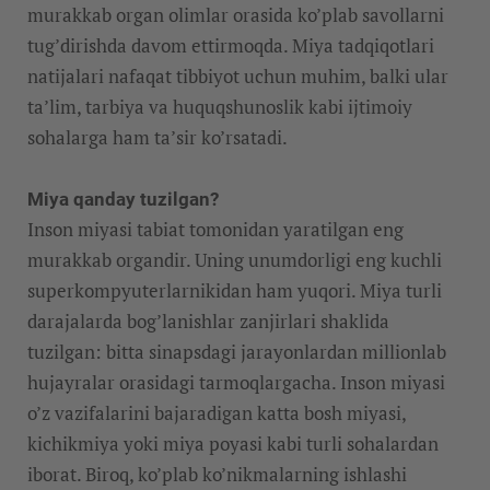
murakkab organ olimlar orasida ko’plab savollarni
tug’dirishda davom ettirmoqda. Miya tadqiqotlari
natijalari nafaqat tibbiyot uchun muhim, balki ular
ta’lim, tarbiya va huquqshunoslik kabi ijtimoiy
sohalarga ham ta’sir ko’rsatadi.
Miya qanday tuzilgan?
Inson miyasi tabiat tomonidan yaratilgan eng
murakkab organdir. Uning unumdorligi eng kuchli
superkompyuterlarnikidan ham yuqori. Miya turli
darajalarda bog’lanishlar zanjirlari shaklida
tuzilgan: bitta sinapsdagi jarayonlardan millionlab
hujayralar orasidagi tarmoqlargacha. Inson miyasi
o’z vazifalarini bajaradigan katta bosh miyasi,
kichikmiya yoki miya poyasi kabi turli sohalardan
iborat. Biroq, ko’plab ko’nikmalarning ishlashi