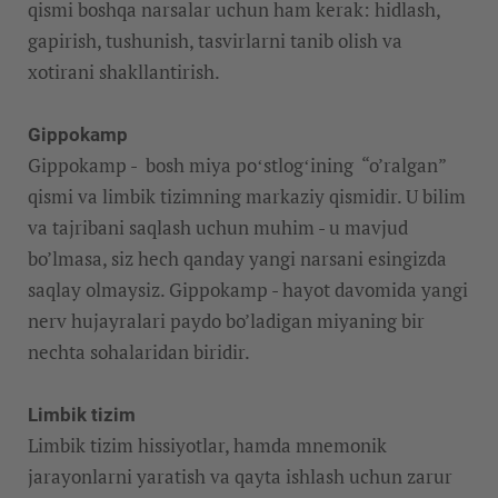
qismi boshqa narsalar uchun ham kerak: hidlash,
gapirish, tushunish, tasvirlarni tanib olish va
xotirani shakllantirish.
Gippokamp
Gippokamp - bosh miya poʻstlogʻining “o’ralgan”
qismi va limbik tizimning markaziy qismidir. U bilim
va tajribani saqlash uchun muhim - u mavjud
bo’lmasa, siz hech qanday yangi narsani esingizda
saqlay olmaysiz. Gippokamp - hayot davomida yangi
nerv hujayralari paydo bo’ladigan miyaning bir
nechta sohalaridan biridir.
Limbik tizim
Limbik tizim hissiyotlar, hamda mnemonik
jarayonlarni yaratish va qayta ishlash uchun zarur