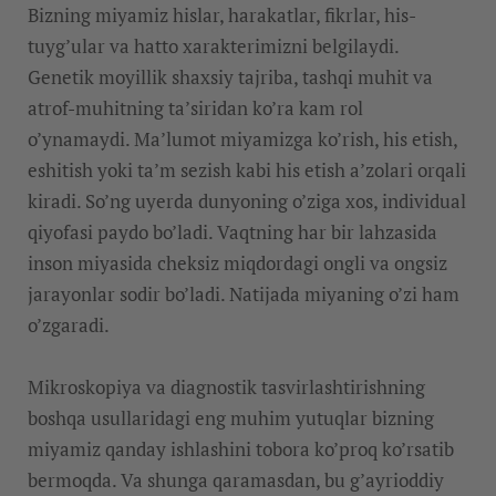
Bizning miyamiz hislar, harakatlar, fikrlar, his-
tuyg’ular va hatto xarakterimizni belgilaydi.
Genetik moyillik shaxsiy tajriba, tashqi muhit va
atrof-muhitning ta’siridan ko’ra kam rol
o’ynamaydi. Ma’lumot miyamizga ko’rish, his etish,
eshitish yoki ta’m sezish kabi his etish a’zolari orqali
kiradi. So’ng uyerda dunyoning o’ziga xos, individual
qiyofasi paydo bo’ladi. Vaqtning har bir lahzasida
inson miyasida cheksiz miqdordagi ongli va ongsiz
jarayonlar sodir bo’ladi. Natijada miyaning o’zi ham
o’zgaradi.
Mikroskopiya va diagnostik tasvirlashtirishning
boshqa usullaridagi eng muhim yutuqlar bizning
miyamiz qanday ishlashini tobora ko’proq ko’rsatib
bermoqda. Va shunga qaramasdan, bu g’ayrioddiy