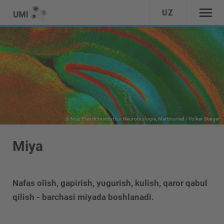
UZ
© Max-Planck-Institut für Neurobiologie, Martinsried / Volker Staiger
Miya
Nafas olish, gapirish, yugurish, kulish, qaror qabul
qilish - barchasi miyada boshlanadi.