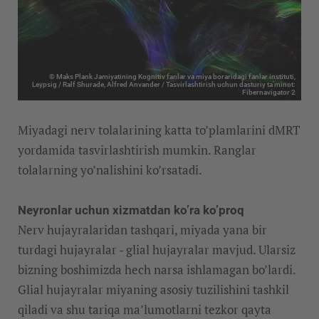
© Maks Plank Jamiyatining Kognitiv fanlar va miya boraridagi fanlar instituti,
Leypsig / Ralf Shurade, Alfred Anvander / Tasvirlashtirish uchun dasturiy ta’minot:
Fibernavigator 2
Miyadagi nerv tolalarining katta to’plamlarini dMRT
yordamida tasvirlashtirish mumkin. Ranglar
tolalarning yo’nalishini ko’rsatadi.
Neyronlar uchun xizmatdan ko’ra ko’proq
Nerv hujayralaridan tashqari, miyada yana bir
turdagi hujayralar - glial hujayralar mavjud. Ularsiz
bizning boshimizda hech narsa ishlamagan bo’lardi.
Glial hujayralar miyaning asosiy tuzilishini tashkil
qiladi va shu tariqa ma’lumotlarni tezkor qayta