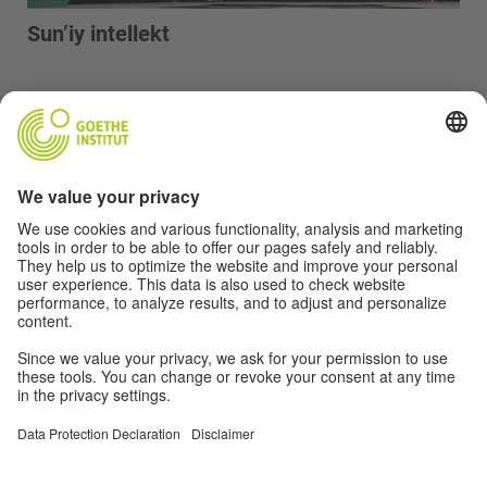
Sun’iy intellekt
BOSH SAHIFA
MAVZULAR
KO‘RGAZMA
O’QUV MATERIALLARI
MULTIMEDIA
ALOQA