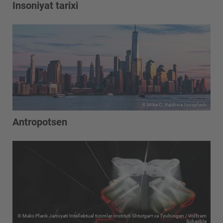
Insoniyat tarixi
© Mike C. Valdivia /unsplash
Antropotsen
© Maks Plank Jamiyati Intellektual tizimlar instituti Shtutgart va Tyubingen / Volfram
Schayble