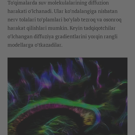
To’qimalarda suv molekulalarining diffuzion
harakati o’lchanadi. Ular ko’ndalangiga nisbatan
nerv tolalari to’plamlari bo’ylab tezroq va osonroq
harakat qilishlari mumkin. Keyin tadqiqotchilar
o’lchangan diffuziya gradientlarini yorqin rangli
modellarga o’tkazadilar.