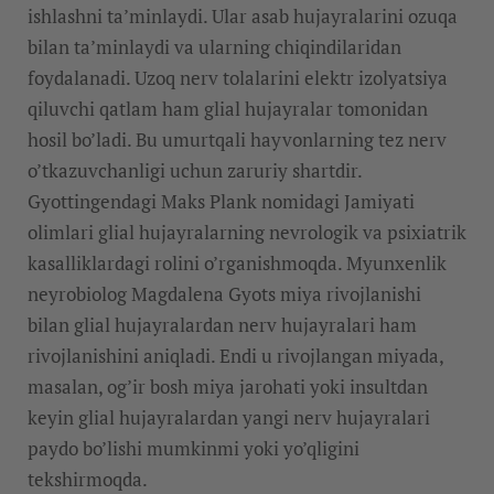
ishlashni ta’minlaydi. Ular asab hujayralarini ozuqa
bilan ta’minlaydi va ularning chiqindilaridan
foydalanadi. Uzoq nerv tolalarini elektr izolyatsiya
qiluvchi qatlam ham glial hujayralar tomonidan
hosil bo’ladi. Bu umurtqali hayvonlarning tez nerv
o’tkazuvchanligi uchun zaruriy shartdir.
Gyottingendagi Maks Plank nomidagi Jamiyati
olimlari glial hujayralarning nevrologik va psixiatrik
kasalliklardagi rolini o’rganishmoqda. Myunxenlik
neyrobiolog Magdalena Gyots miya rivojlanishi
bilan glial hujayralardan nerv hujayralari ham
rivojlanishini aniqladi. Endi u rivojlangan miyada,
masalan, og’ir bosh miya jarohati yoki insultdan
keyin glial hujayralardan yangi nerv hujayralari
paydo bo’lishi mumkinmi yoki yo’qligini
tekshirmoqda.