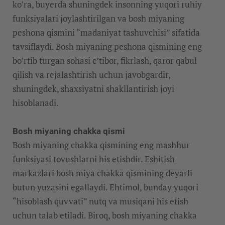
ko’ra, buyerda shuningdek insonning yuqori ruhiy
funksiyalari joylashtirilgan va bosh miyaning
peshona qismini “madaniyat tashuvchisi” sifatida
tavsiflaydi. Bosh miyaning peshona qismining eng
bo’rtib turgan sohasi e’tibor, fikrlash, qaror qabul
qilish va rejalashtirish uchun javobgardir,
shuningdek, shaxsiyatni shakllantirish joyi
hisoblanadi.
Bosh miyaning chakka qismi
Bosh miyaning chakka qismining eng mashhur
funksiyasi tovushlarni his etishdir. Eshitish
markazlari bosh miya chakka qismining deyarli
butun yuzasini egallaydi. Ehtimol, bunday yuqori
“hisoblash quvvati” nutq va musiqani his etish
uchun talab etiladi. Biroq, bosh miyaning chakka