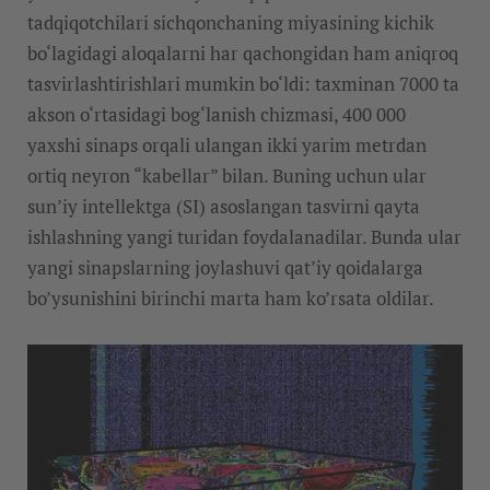
tadqiqotchilari sichqonchaning miyasining kichik
bo‘lagidagi aloqalarni har qachongidan ham aniqroq
tasvirlashtirishlari mumkin bo‘ldi: taxminan 7000 ta
akson o‘rtasidagi bog‘lanish chizmasi, 400 000
yaxshi sinaps orqali ulangan ikki yarim metrdan
ortiq neyron “kabellar” bilan. Buning uchun ular
sun’iy intellektga (SI) asoslangan tasvirni qayta
ishlashning yangi turidan foydalanadilar. Bunda ular
yangi sinapslarning joylashuvi qat’iy qoidalarga
bo’ysunishini birinchi marta ham ko’rsata oldilar.