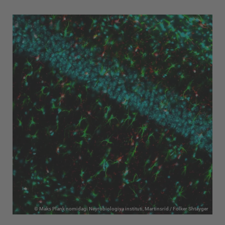
© Maks Plank nomidagi Neyrobiologiya instituti, Martinsrid / Folker Shtayger