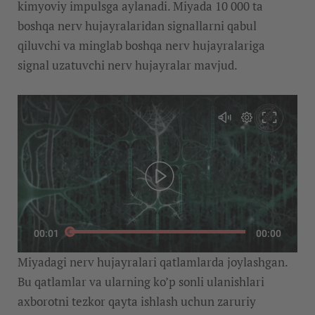
kimyoviy impulsga aylanadi. Miyada 10 000 ta
boshqa nerv hujayralaridan signallarni qabul
qiluvchi va minglab boshqa nerv hujayralariga
signal uzatuvchi nerv hujayralar mavjud.
00:01
00:00
Miyadagi nerv hujayralari qatlamlarda joylashgan.
Bu qatlamlar va ularning ko’p sonli ulanishlari
axborotni tezkor qayta ishlash uchun zaruriy