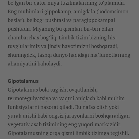
bo’lgan bir qator miya tuzilmalarining to’plamidir.
Eng muhimlari gippokamp, ​​amigdala (bodomsimon
bezlar), belbogʻ pushtasi va paragippokampal
pushtadir. Miyaning bu qismlari bir-biri bilan
chambarchas bog’liq. Limbik tizim bizning his-
tuyg’ularimiz va jinsiy hayotimizni boshqaradi,
shuningdek, tashqi dunyo haqidagi ma’lumotlarning
ahamiyatini baholaydi.
Gipotalamus
Gipotalamus bola tug’ish, ovqatlanish,
termoregulyatsiya va vaqtni aniqlash kabi muhim
funksiyalarni nazorat qiladi. Bu nafas olish yoki
yurak urishi kabi ongsiz jarayonlarni boshqaradigan
vegetativ asab tizimining eng yuqori markazidir.
Gipotalamusning orqa qismi limbik tizimga tegishli.