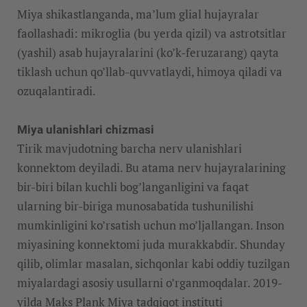
Miya shikastlanganda, ma’lum glial hujayralar
faollashadi: mikroglia (bu yerda qizil) va astrotsitlar
(yashil) asab hujayralarini (ko’k-feruzarang) qayta
tiklash uchun qo’llab-quvvatlaydi, himoya qiladi va
ozuqalantiradi.
Miya ulanishlari chizmasi
Tirik mavjudotning barcha nerv ulanishlari
konnektom deyiladi. Bu atama nerv hujayralarining
bir-biri bilan kuchli bog’langanligini va faqat
ularning bir-biriga munosabatida tushunilishi
mumkinligini ko’rsatish uchun mo’ljallangan. Inson
miyasining konnektomi juda murakkabdir. Shunday
qilib, olimlar masalan, sichqonlar kabi oddiy tuzilgan
miyalardagi asosiy usullarni o’rganmoqdalar. 2019-
yilda Maks Plank Miya tadqiqot instituti