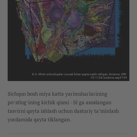
© A. Mott va boshqalar ruxsati bilan qayta nashr etilgan, Science. ORI:
10.1126/science.aay3134
Sichqon bosh miya katta yarimsharlarining
poʻstlogʻining kichik qismi - SI ga asoslangan
tasvirni qayta ishlash uchun dasturiy ta’minlash
yordamida qayta tiklangan.