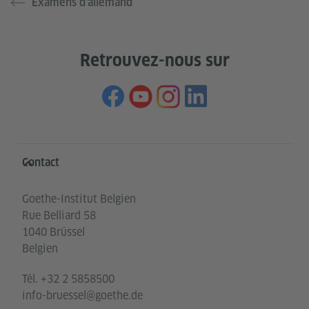
Examens d'allemand
Retrouvez-nous sur
Service- und Informationsbereich
Contact
Goethe-Institut Belgien
Rue Belliard 58
1040 Brüssel
Belgien
Tél.
+32 2 5858500
info-bruessel@goethe.de