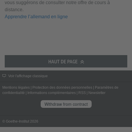
vous suggérons de consulter notre offre de cours à
distance.
Apprendre l’allemand en ligne
HAUT DE PAGE
Voir l'affichage classique
Mentions légales
|
Protection des données personnelles
|
Paramètres de
confidentialité
|
Informations complémentaires
|
RSS
|
Newsletter
Withdraw from contract
© Goethe-Institut 2026