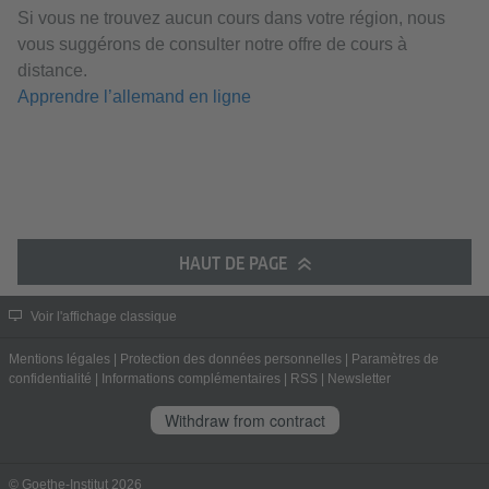
Si vous ne trouvez aucun cours dans votre région, nous
vous suggérons de consulter notre offre de cours à
distance.
Apprendre l’allemand en ligne
HAUT DE PAGE
Voir l'affichage classique
Mentions légales
|
Protection des données personnelles
|
Paramètres de
confidentialité
|
Informations complémentaires
|
RSS
|
Newsletter
Withdraw from contract
© Goethe-Institut 2026