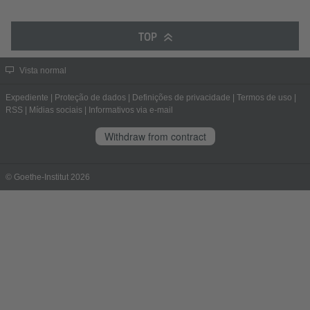
TOP
Vista normal
Expediente
|
Proteção de dados
|
Definições de privacidade
|
Termos de uso
|
RSS
|
Mídias sociais
|
Informativos via e-mail
Withdraw from contract
© Goethe-Institut 2026