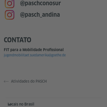
@paschconosur
@pasch_andina
CONTATO
FIT para a Mobilidade Profissional
jugendmobilitaet.suedamerika@goethe.de
Atividades do PASCH
Service- und Informationsbereich
Locais no Brasil