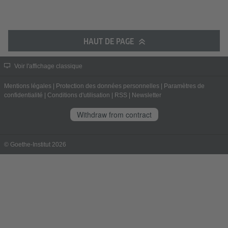
HAUT DE PAGE
Voir l'affichage classique
Mentions légales
|
Protection des données personnelles
|
Paramètres de
confidentialité
|
Conditions d'utilisation
|
RSS
|
Newsletter
Withdraw from contract
© Goethe-Institut 2026