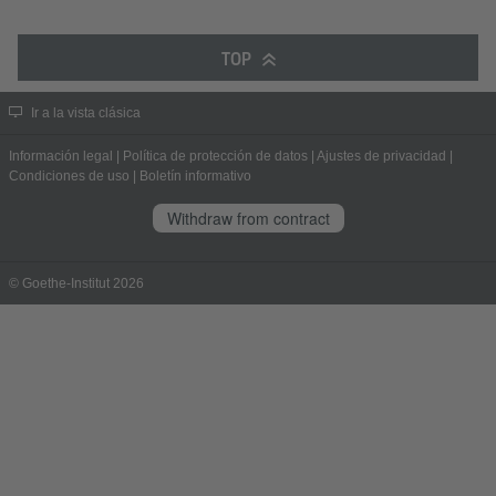
TOP
Ir a la vista clásica
Información legal
|
Política de protección de datos
|
Ajustes de privacidad
|
Condiciones de uso
|
Boletín informativo
Withdraw from contract
© Goethe-Institut 2026