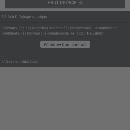
HAUT DE PAGE
Voir l'affichage classique
Mentions légales
|
Protection des données personnelles
|
Paramètres de
confidentialité
|
Informations complémentaires
|
RSS
|
Newsletter
Withdraw from contract
© Goethe-Institut 2026