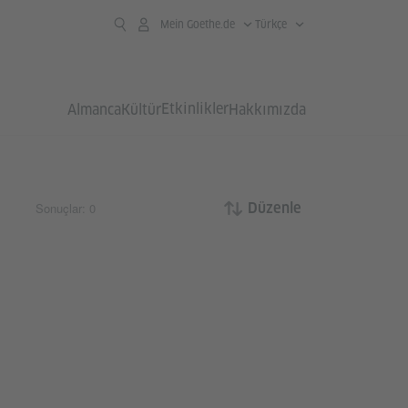
Mein Goethe.de
Türkçe
Etkinlikler
Almanca
Kültür
Hakkımızda
Sonuçlar: 0
Düzenle