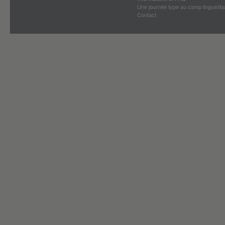
Une journée type au camp linguistiq
Contact