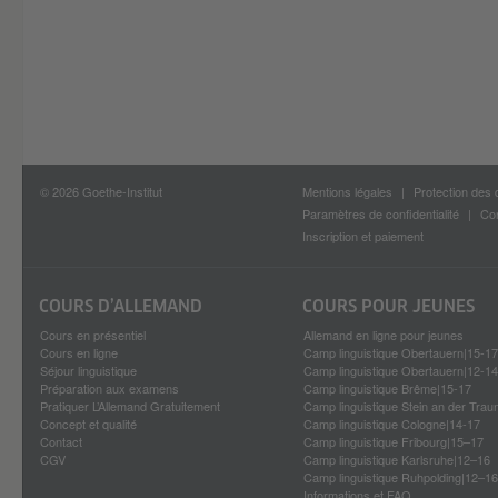
© 2026 Goethe-Institut
Mentions légales
Protection des
Paramètres de confidentialité
Con
Inscription et paiement
COURS D’ALLEMAND
COURS POUR JEUNES
Cours en présentiel
Allemand en ligne pour jeunes
Cours en ligne
Camp linguistique Obertauern|15-17
Séjour linguistique
Camp linguistique Obertauern|12-14
Préparation aux examens
Camp linguistique Brême|15-17
Pratiquer L’Allemand Gratuitement
Camp linguistique Stein an der Trau
Concept et qualité
Camp linguistique Cologne|14-17
Contact
Camp linguistique Fribourg|15–17
CGV
Camp linguistique Karlsruhe|12–16
Camp linguistique Ruhpolding|12–16
Informations et FAQ