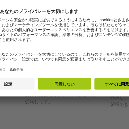
© Sonja Tobias
学習プラットフォームでオンライン受
iOS のみ
講
単語
～C2
個人コース：B1
リ：A
全パー
ゲーテ認定試験 B1 に向けて効率的
単語カー
語学力
に準備しましょう。学習プラットフ
習問題で
に近い
ォームでオンライン課題に取り組
語彙を効
ます。
み、講師から個別フィードバックを
時間管理
受け、最後にオンライン模擬試験を
作成し、
受験します。
習得でき