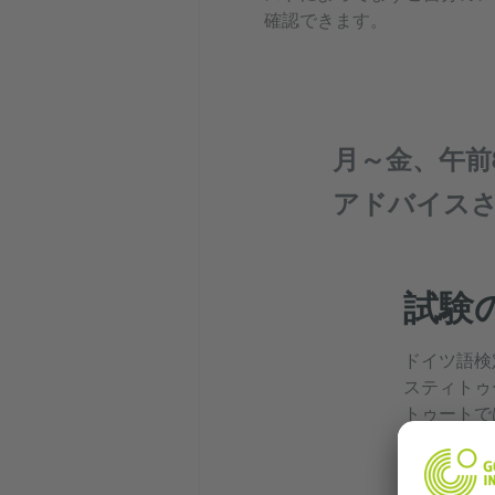
確認できます。
月～金、午前
アドバイス
試験
ドイツ語検定
スティトゥ
トゥートで
ます。