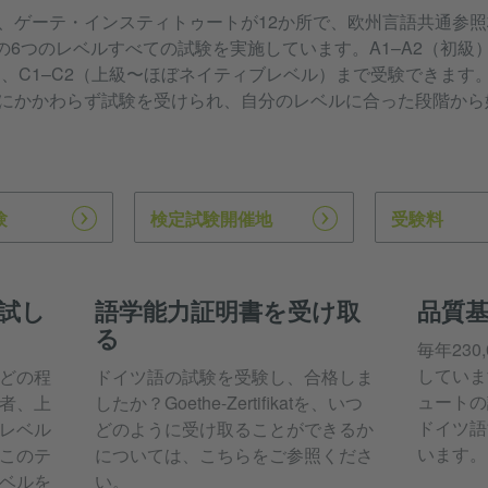
、ゲーテ・インスティトゥートが12か所で、欧州言語共通参照
）の6つのレベルすべての試験を実施しています。A1–A2（初級）
）、C1–C2（上級〜ほぼネイティブレベル）まで受験できます
にかかわらず試験を受けられ、自分のレベルに合った段階から
験
検定試験開催地
受験料
試し
語学能力証明書を受け取
品質
る
毎年23
していま
どの程
ドイツ語の試験を受験し、合格しま
ュートの
者、上
したか？Goethe-Zertifikatを、いつ
ドイツ語
レベル
どのように受け取ることができるか
います。
このテ
については、こちらをご参照くださ
ベルを
い。