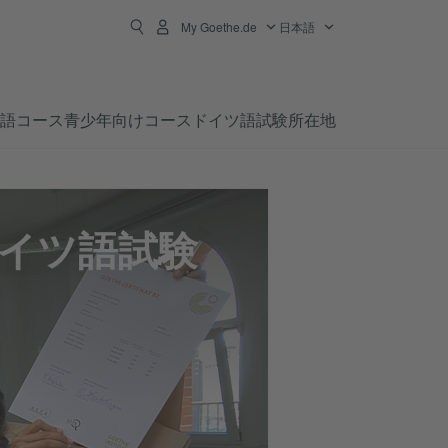
My Goethe.de
日本語
語コース
青少年向けコース
ドイツ語試験
所在地
イツ語試験