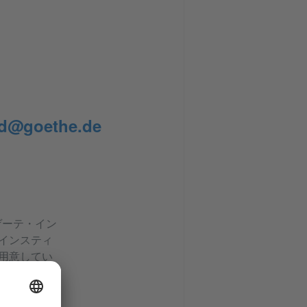
-d@goethe.de
るゲーテ・イン
インスティ
用意してい