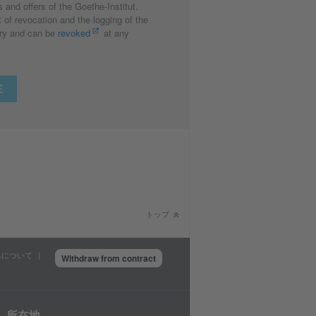
s and offers of the Goethe-Institut.
 of revocation and the logging of the
tary and can be
revoked
at any
トップ
ちについて
Withdraw from contract
所在地