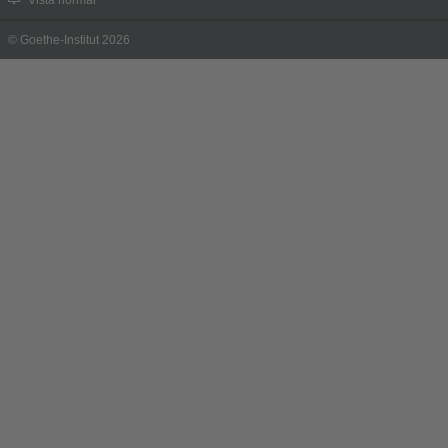
Vista normal
© Goethe-Institut 2026