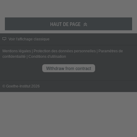
HAUT DE PAGE
Voir l'affichage classique
Mentions légales
|
Protection des données personnelles
|
Paramètres de
confidentialité
|
Conditions d'utilisation
Withdraw from contract
© Goethe-Institut 2026