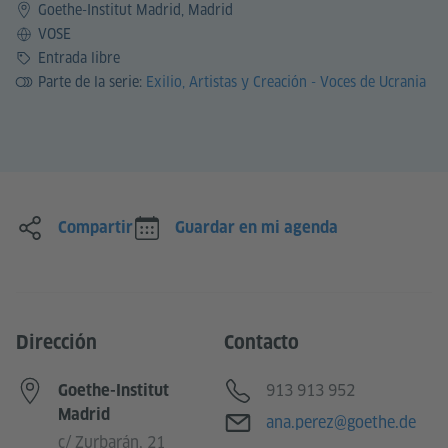
Goethe-Institut Madrid, Madrid
Idioma
VOSE
Precio
Entrada libre
Parte de la serie:
Exilio, Artistas y Creación - Voces de Ucrania
Compartir
Guardar en mi agenda
Dirección
Contacto
Teléfono
913 913 952
Goethe-Institut
Madrid
Correo electrónico
ana.perez@goethe.de
c/ Zurbarán, 21