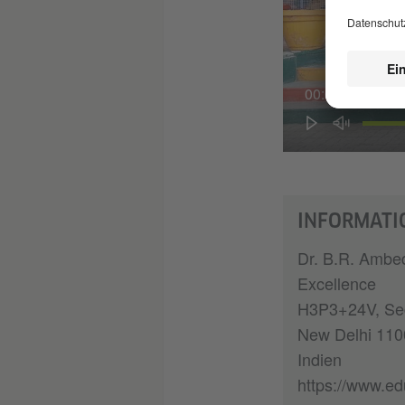
00:01
INFORMATI
Dr. B.R. Ambed
Excellence
H3P3+24V, Sec
New Delhi 110
Indien
https://www.edu