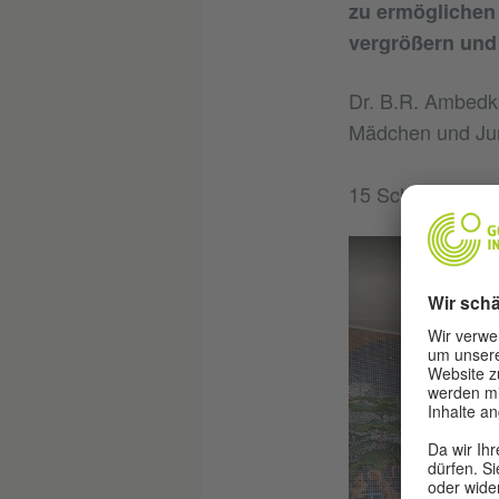
zu ermöglichen
vergrößern und
Dr. B.R. Ambedka
Mädchen und Ju
15 Schüler*innen