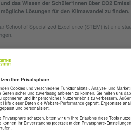
 und das Wissen der Schüler*innen über CO2 Emiss
 mögliche Lösungen für den Klimawandel zu finden.
r School of Specialized Excellence (STEM) ist eine staa
ngen.
 der Klasse 10 machen beim Planspiel mit.