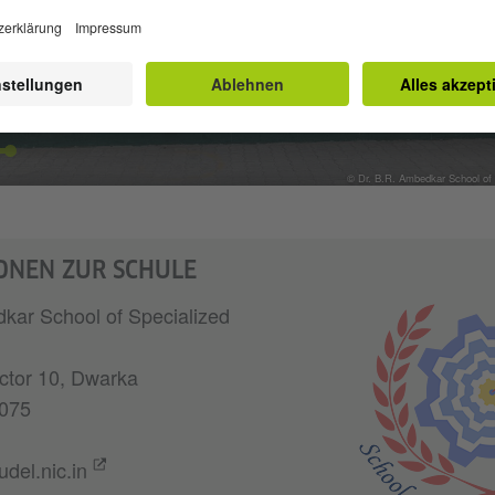
© Dr. B.R. Ambedkar School of 
ONEN ZUR SCHULE
kar School of Specialized
tor 10, Dwarka
075
del.nic.in