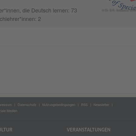
er*innen, die Deutsch lernen: 73
© Dr. B.R. Ambedkar Schoo
chlehrer*innen: 2
pressum
Datenschutz
Nutzungsbedingungen
RSS
Newsletter
iale Medien
ULTUR
VERANSTALTUNGEN