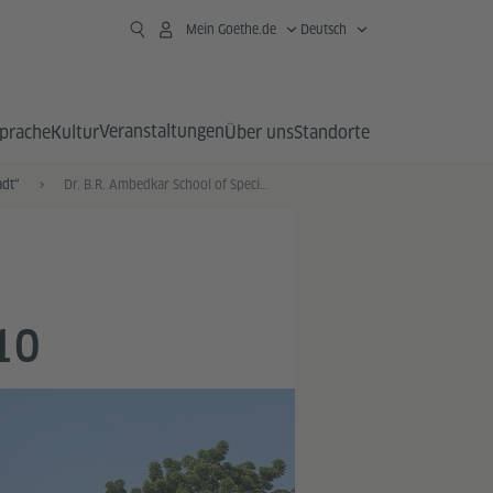
Mein Goethe.de
Deutsch
Veranstaltungen
prache
Kultur
Über uns
Standorte
adt“
Dr. B.R. Ambedkar School of Specialized Excellence, Sec. 10
10