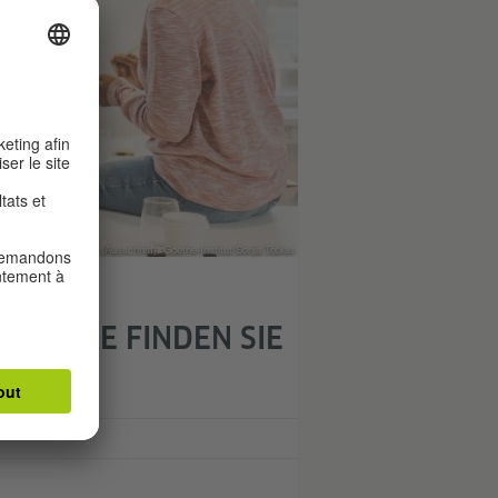
Foto (Ausschnitt): Goethe-Institut/Sonja Tobias
OSCHÜRE FINDEN SIE