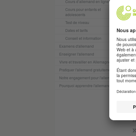
Cours d’allemand en ligne
Cours pour enfants et
adolescents
Test de niveau
Dates et tarifs
Conseil et information
Examens d'allemand
Enseigner l'allemand
Vivre et travailler en Allemagne
Pratiquer l'allemand gratuitement
Notre engagement pour l'allemand
Pourquoi apprendre l'allemand ?
H
D