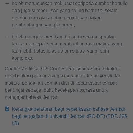
boleh merumuskan maklumat daripada sumber bertulis
dan juga sumber lisan yang saling berbeza, selain
memberikan alasan dan penjelasan dalam
pembentangan yang koheren;
boleh mengekspresikan diri anda secara spontan,
lancar dan tepat serta membuat nuansa makna yang
jauh lebih halus jelas dalam situasi yang lebih
kompleks.
Goethe-Zertifikat C2: Großes Deutsches Sprachdiplom
memberikan pelajar asing akses untuk ke universiti dan
institusi pengajian Jerman dan di kebanyakan tempat
berfungsi sebagai bukti kecekapan bahasa untuk
mengajar bahasa Jerman.​​​​​​​
Kerangka peraturan bagi peperiksaan bahasa Jerman
bagi pengajian di universiti Jerman (RO-DT) (PDF, 395
kB)