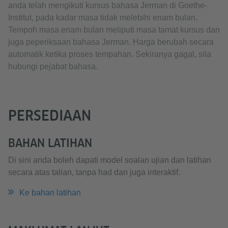
anda telah mengikuti kursus bahasa Jerman di Goethe-
Institut, pada kadar masa tidak melebihi enam bulan.
Tempoh masa enam bulan meliputi masa tamat kursus dan
juga peperiksaan bahasa Jerman. Harga berubah secara
automatik ketika proses tempahan. Sekiranya gagal, sila
hubungi pejabat bahasa.
PERSEDIAAN
BAHAN LATIHAN
Di sini anda boleh dapati model soalan ujian dan latihan
secara atas talian, tanpa had dan juga interaktif.
Ke bahan latihan