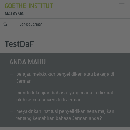
MALAYSIA
Home
Bahasa Jerman
T
est
D
a
F
ANDA MAHU …
belajar, melakukan penyelidikan atau bekerja di
Jerman,
menduduki ujian bahasa, yang mana ia diiktiraf
oleh semua universiti di Jerman,
meyakinkan institusi penyelidikan serta majikan
tentang kemahiran bahasa Jerman anda?