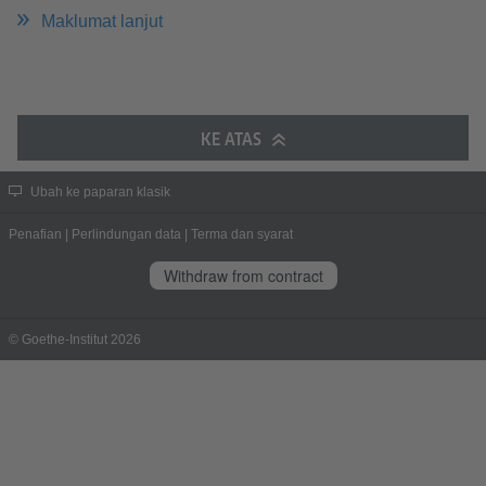
Maklumat lanjut
KE ATAS
Ubah ke paparan klasik
Penafian
|
Perlindungan data
|
Terma dan syarat
Withdraw from contract
© Goethe-Institut 2026