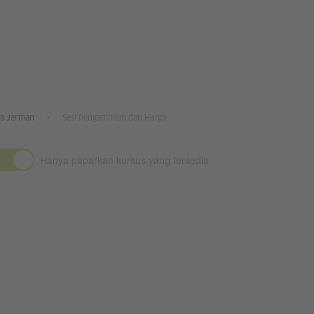
sa Jerman
Sesi Pengambilan dan Harga
Hanya paparkan kursus yang tersedia