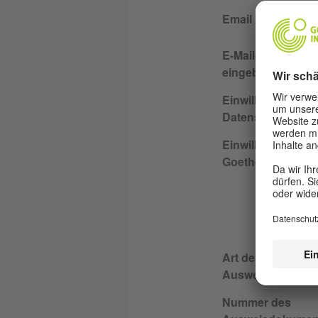
Email Adresse
E-Mail-Adresse e
eingeben
Einwilligungserkl
Datenschutz AMI
Einwilligungserkl
Goethe-Institut
Art des
Ausweisdokumen
Nummer des