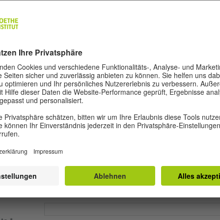
rneut
ärung
Einwilligungserklärung - AMIF
F
ärung
Einwilligungserklärung - Goethe-Institut
Ich habe die AMIF- und Goethe-Institut-
Einwilligungserklärung zur Kenntnis genom
und stimme dieser zu.
Personalausweis
Reisepass
ts