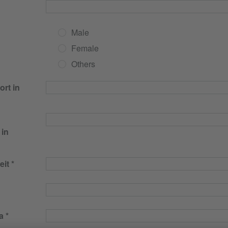
Male
Female
Others
rt in
 in
eit
a