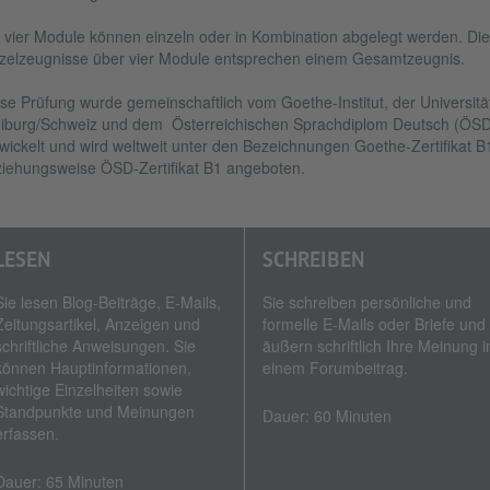
 vier Module können einzeln oder in Kombination abgelegt werden. Die
zelzeugnisse über vier Module entsprechen einem Gesamtzeugnis.
se Prüfung wurde gemeinschaftlich vom Goethe-Institut, der Universitä
iburg/Schweiz und dem Österreichischen Sprachdiplom Deutsch (ÖSD
wickelt und wird weltweit unter den Bezeichnungen Goethe-Zertifikat B
iehungsweise ÖSD-Zertifikat B1 angeboten.
LESEN
SCHREIBEN
Sie lesen Blog-Beiträge, E‑Mails,
Sie schreiben persönliche und
Zeitungsartikel, Anzeigen und
formelle E‑Mails oder Briefe und
schriftliche Anweisungen. Sie
äußern schriftlich Ihre Meinung i
können Hauptinformationen,
einem Forumbeitrag.
wichtige Einzelheiten sowie
Standpunkte und Meinungen
Dauer: 60 Minuten
erfassen.
Dauer: 65 Minuten