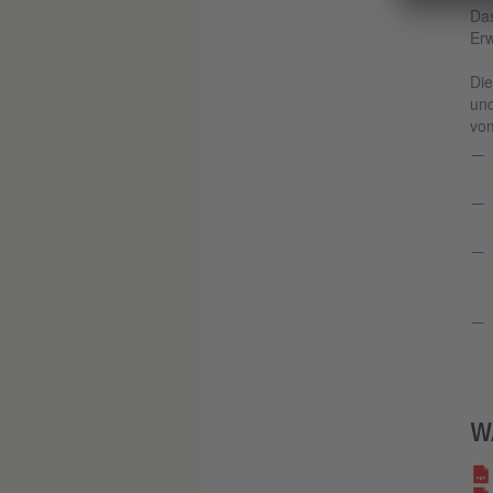
Da
Er
Die
und
vom
W