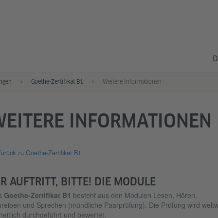
D
ngen
Goethe-Zertifikat B1
Weitere Informationen
WEITERE INFORMATIONEN
urück zu Goethe-Zertifikat B1
HR AUFTRITT, BITTE! DIE MODULE
s
Goethe-Zertifikat B1
besteht aus den Modulen Lesen, Hören,
reiben und Sprechen (mündliche Paarprüfung). Die Prüfung wird weltw
heitlich durchgeführt und bewertet.