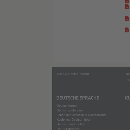
© 2026 Goethe-Institut
Im
RS
DEUTSCHE SPRACHE
K
Deutschkurse
Deutschprüfungen
Leben und Arbeiten in Deutschland
Kostenlos Deutsch üben
Deutsch unterrichten
PASCH-Initiative