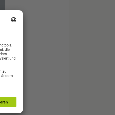
a
.
i