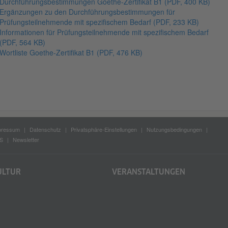
Durchführungsbestimmungen Goethe-Zertifikat B1
(PDF, 400 KB)
Ergänzungen zu den Durchführungsbestimmungen für
Prüfungsteilnehmende mit spezifischem Bedarf
(PDF, 233 KB)
Informationen für Prüfungsteilnehmende mit spezifischem Bedarf
(PDF, 564 KB)
Wortliste Goethe-Zertifikat B1
(PDF, 476 KB)
pressum
Datenschutz
Privatsphäre-Einstellungen
Nutzungsbedingungen
S
Newsletter
ULTUR
VERANSTALTUNGEN