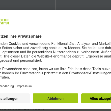
HÖREN
SPRECHEN
Sie hören Durchsagen, kurze
Sie sprechen mit Ihrer oder
Vorträge, informelle Gespräche
Ihrem Partner*in über ein Them
sowie Diskussionen aus dem
des Alltags, zum Beispiel Reisen
Radio. Sie können
Dabei reagieren Sie auf Fragen,
Hauptaussagen und wichtige
äußern Ihre Meinung und
Einzelheiten erfassen.
unterbreiten Vorschläge. Sie
tragen eine Präsentation zu
einem Thema aus dem Alltag fre
Dauer: 40 Minuten
vor und beantworten Fragen
dazu.
Dauer: etwa 15 Minuten
ORAUSSETZUNGEN