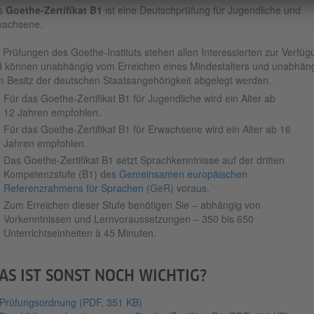
s
Goethe-Zertifikat B1
ist eine Deutschprüfung für Jugendliche und
wachsene.
 Prüfungen des Goethe-Instituts stehen allen Interessierten zur Verfüg
 können unabhängig vom Erreichen eines Mindestalters und unabhän
 Besitz der deutschen Staatsangehörigkeit abgelegt werden.
Für das Goethe-Zertifikat B1 für Jugendliche wird ein Alter ab
12 Jahren empfohlen.
Für das Goethe-Zertifikat B1 für Erwachsene wird ein Alter ab 16
Jahren empfohlen.
Das Goethe-Zertifikat B1 setzt Sprachkenntnisse auf der dritten
Kompetenzstufe (B1) des
Gemeinsamen europäischen
Referenzrahmens für Sprachen
(GeR) voraus.
Zum Erreichen dieser Stufe benötigen Sie – abhängig von
Vorkenntnissen und Lernvoraussetzungen – 350 bis 650
Unterrichtseinheiten à 45 Minuten.
AS IST SONST NOCH WICHTIG?
Prüfungsordnung
(PDF, 351 KB)