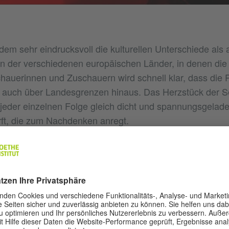
dem sehr eindrucksvoll die kulturellen Unterschiede als 
 der verschiedenen europäischen Länder, in denen die 
auerinnen und Zuschauern wird schnell klar, dass die Po
st, auch über Landesgrenzen hinaus. Das Herzstück der Ser
 jeder einzelnen Folge gleich dicht und spannungsgeladen
irft, die zum Nachdenken anregt.