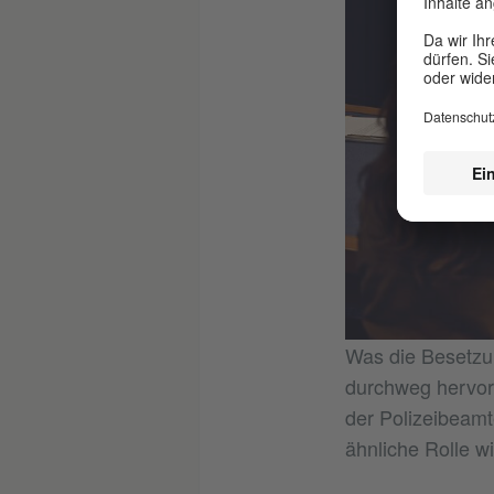
Was die Besetzun
durchweg hervor
der Polizeibeamt
ähnliche Rolle wi