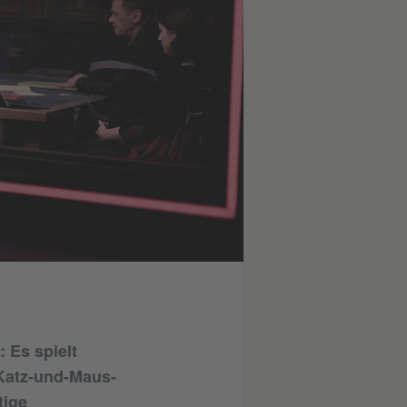
 Es spielt
 Katz-und-Maus-
tige