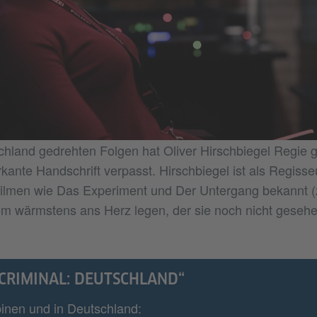
chland gedrehten Folgen hat Oliver Hirschbiegel Regie 
kante Handschrift verpasst. Hirschbiegel ist als Regisse
ilmen wie Das Experiment und Der Untergang bekannt (z
em wärmstens ans Herz legen, der sie noch nicht gesehe
„CRIMINAL: DEUTSCHLAND“
pinen und in Deutschland: