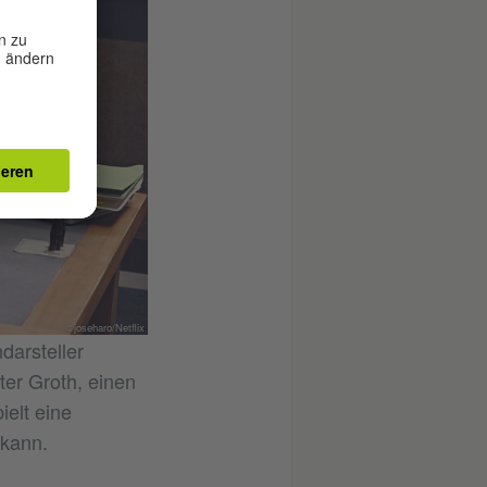
©joseharo/Netflix
darsteller
er Groth, einen
ielt eine
 kann.