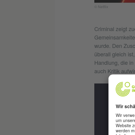
© Netflix
Criminal zeigt zu
Gemeinsamkeiten
wurde. Den Zusch
überall gleich i
Handlung, die in
auch Kritik aufw