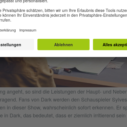
g angeht, so sind die Leistungen der Haupt- und Neben
ragend. Fans von Dark werden den Schauspieler Sylvest
en in dieser Show, wahrscheinlich sofort erkennen. Er sp
e in Dark, das bedeutet, dass er ziemlich irritierend sein