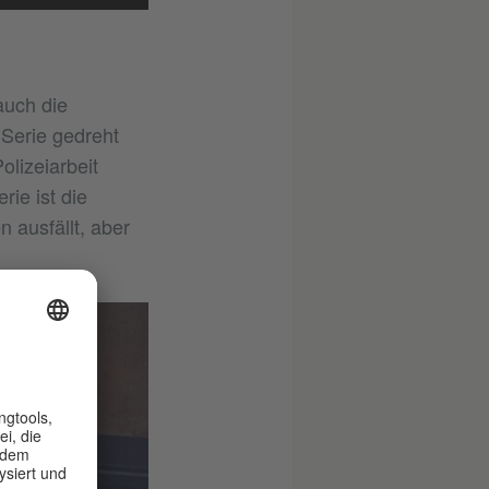
auch die
Serie gedreht
lizeiarbeit
ie ist die
 ausfällt, aber