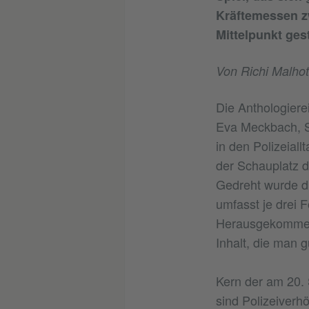
Kräftemessen zw
Mittelpunkt gest
Von Richi Malhot
Die Anthologiere
Eva Meckbach, Sy
in den Polizeiall
der Schauplatz d
Gedreht wurde di
umfasst je drei 
Herausgekommen 
Inhalt, die man 
Kern der am 20.
sind Polizeiverh