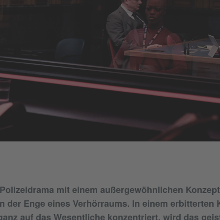
n Polizeidrama mit einem außergewöhnlichen Konzept:
in der Enge eines Verhörraums. In einem erbitterten
 ganz auf das Wesentliche konzentriert, wird das geis