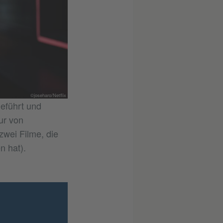
©joseharo/Netflix
geführt und
ur von
wei Filme, die
n hat).