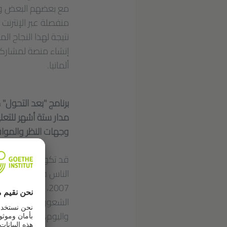
مع بعضهم البعض ومع
منفصلة عبر الإنترنت
نتيجة لهذا النجاح ا
إنشاء منصة لمشاركة 
ألمانيا.
برنامج "بعد التحول"
مدار ستة أشهر للتعل
وجهات النظر والموا
الناس في جميع بلدان 
2007، عندما بدأ
الشعور بالعيش في ظل
واليوم، وبخبرتهم في