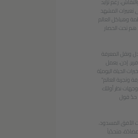
نقاش، رغم تزايد
لى تعبيرات المشهد
أنظمة وهياكل العالم
 هم تحت الحصار
ادل ونقل المعرفة
رير. إذن، يعمل
برات الحياة اليوميّة
ة وتجربة العالم"
وجهات نظر أولئك
 حدّ قول
ات الأفق المسدود،
دّة، متحدّياً