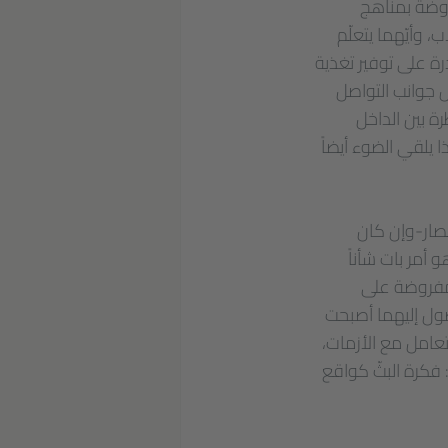
فروضة بمناهج
، وأيّهما يتعلّم
درة على توفير تغذية
ض جوانب التواصل
رة بين الداخل
ا يلقي الضوء أيضاً
لحصار-وإن كان
أمر بات شأناً
المفروضة على
صول إليهما أصبحت
تعامل مع الأزمات،
 فكرة البثّ كواقع