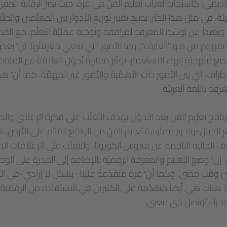
اديمي، كاستجابة لغياب تعليم الفنّ في غزّة، حيث تضرّ الرقابة الم
. في مثل هذا الحيّز، يصبح تغيير توزيع الأدوار بين المعلّمين والطلّاب
ً. وبعيداً عن توسّط المعرفة لمرافقة وتوجيه عمليّة التعلّم، مع الق
 مفهوم من هو "العارف"، وما الأمور التي تنبغي معرفتُها. إنَّ بع
 منهجيّة إنهاء الاستعمار، توفّر مقاربةً تُحوّل العلاقة غير المتناظ
أطراف، أي بين الأمور ذات الأهمّية والأمور غير المهمّة. كما أنَّ هذ
رفة باللغة العربيّة.
لبرنامج تعليم الفن بعد التحوّل بهدف التغلّب على فكرة الإغلاق وا
خيال-وتحرير ممارسة تعليم الفنّ من الواقع القائم على الأرض، هو 
روف الحالية الناجمة عن فيروس الكورونا، وللتغلّب على الإغلاقات 
إنَّ وضع التعليم والمعرفة الرقميّة بالإضافة إلى القدرة على الو
أيّ وقتٍ مضى. وكما أنَّ غزة متقدّمةٌ علينا -بشكل لا إرادي-في ال
يّة هناك هي أيضاً متقدّمة على الكثيرين في الاستفادة من الرقمنة:
إجراء تواصل ذي معنى.