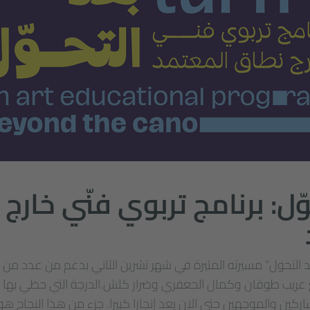
ّل: برنامج تربوي فنّي خارج
بعد التحول" مسيرته المثيرة في شهر تشرين الثاني بدعم من عدد من
 عريب طوقان وكمال الجعفري وضرار كلش.الدرجة التي حظي بها الب
كين والموجهين حتى الان يعد إنجازا كبيرا. جزء من هذا النجاح هو