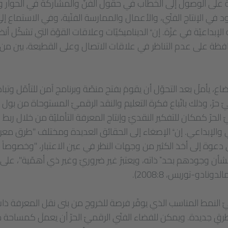
على الوصول إلى الخطاب في حقول الفنّ والمشاركة في الحوار وال
 في الإنتاج الفنّي، والأعمال والممارسة الفنّية، وفي الاستماع إ
 الإبداعيّة في غزّة. إنَّ الديناميكيّات وعلاقات القوّة التي تشكّل 
ظة على عدم التناظر في علاقات الاتصال وعلى القطيعة، بين من
، يأملُ بعد التحوّل أن يقومَ بفتح منصّة وبرنامج آمن للتأمّل وتب
رّ، وذلك باتّباع فكرة التعليم والنقد الرقميّ المستوحاة من بول ف
 الحرّ كمكان للتفكير النقديّ وإنتاج المعرفة التأمليّة من خلال ربط خ
والإبداعي. إنَّ الإصغاء إلى الحقائق العديدة ومختلف "طرق معرف
عوة إلى أخذ الكثير من وجهات النظر في عين الاعتبار، "وخصوصاً 
تُ بشأن وجودهم بحدِّ ذاته، ويعتبرُ غير ضروريّ وغير ذي أهمّية"، على
دونادو-توريس، 2008:8).
يّ النمط المناسب الذي يوفّر فرصة للخروج من بنى نقل المعرفة ذ
ٍ جديدة. ويمكن للفضاء الفنّي الرقميّ الحرّ أن يعملَ كمساحة مضا