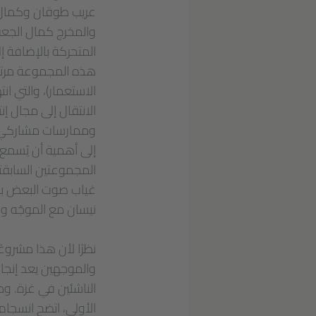
عريب طوقان وكمال ا
والمخرج كمال الجعف
المتحركة بالإضافة إ
هذه المجموعة مرتبطة
الاستعمار)، والتي ان
الانتقال إلى مجال إن
وممارسات مشاركي البر
إلى أهمية أن يُسمع 
المجموعتين السابقتي
غياب صوت البعض بسب
نيسان مع الموجّه وا
نظرًا لأن هذا مشروعً
والموجهين يعد إنجازا
الناشئين في غزة. و
الأولى، اتضح انسجا