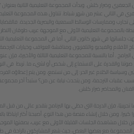
لجعفري وضرار كلش. وبدأت المجموعة التعليمية الثانية بعنوان "ا
ري في الثاني عشر من شهر شباط. تتناول هذه المجموعة التعليمي
لى تجارب وممارسات الوسائط السمعية والبصرية الجديدة. فالقضايا ا
 بالمجموعة التعليمية الأولى مع الموجهة عريب طوقان (النظر - 
تهت جلساتها في شهر كانون الثاني. أما في المجموعة التعليمية الثاني
تاج الأفلام والفيديو والتلفزيون ومناقشة العواقب وخيارات الترجمة
امج . أما بالنسبة للمجموعة التعليمية الثالثة والأخيرة، فإن عنوا
صوتنا والقدرة على الاستماع إلى شخص أو لشيء ما. تربط في النها
ن وسياسة الكلام غير الحر: إلى من تستمع، ومن يتم إعطاؤه الفرص
ب عقبات الترجمة، ومن يتحدث نيابة عن من؟ ستبدأ آخر مجموعة
لفنان والمحاضر ضرار كلش.
ا تجريبيًا، فإن الدرجة التي حظي بها البرنامج بتقدير عالي من قبل ا
 كبيرا. ومن خلال إنشاء منصة من هذا النوع، أصبحنا أكثر ارتباطًا با
من خلال مشاهدة الجلسات القليلة الأولى مع عريب، بصفتها المو
م المجموعة مع بعضها البعض، حيث شعر المشاركون بالراحة في طرح 