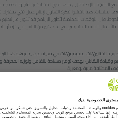
 الموجّه. بالإضافة إلى ذلك، اقترح المشاركون وأجروا عدة جل
 بعد الجلسات. كما ناقشوا فكرة التعاون لإنتاج عمل فني مشترك في 
لملحوظ، فإن التوقعات المحتملة لتطوير البرنامج قد تكون عبر تنظ
الأعمال الفنية للمشاركين مع عدد كبير من الناس في غزة أو رام 
 موجه للفنانين/ات المقيمون/ات في مدينة غزة. يدعوهم هذا البر
يم وقيادة النقاش، بهدف توفير مساحة للتفاعل وتوزيع المعرفة و
قف المختلفة مرئية .ومعززة
قد تكون تجربة الإغلاق الشامل للحياة العامّة بسب
العالم تقريباً. أمّا تقييد الحركة، فيشكّل واقع الحياة اليوميّة للن
 الحصار، وحرمت مليونَين من البشر من حقّهم في حريّة الحركة. في ظلّ 
ّ الإغلاق مشتركاً في كلّ أنحاء العالم، رغم اختلاف الظروف (المسب
 التعامل مع هذه الأزمات، فقد انقلبت الأوضاع، بحيث أصبح الناس