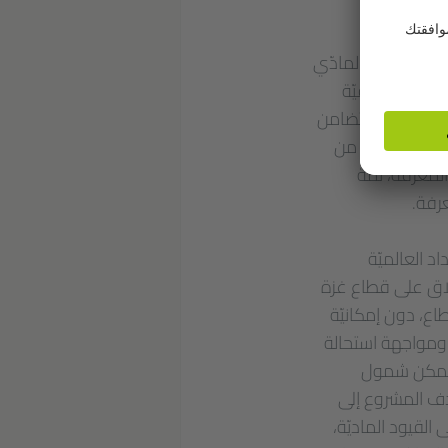
غم الانقطاع المادّي
سٍ جديد بكيفيّة
 بحث لفعل التضامن
لآن أكثر حدّة من
لمعرفة، ثمّة
عرفة.
د العالميّة
غلاق على قطاع غزة
اع، دون إمكانيّة
، ومواجهة استحالة
ا يمكن شمول
يهدف المشروع إلى
 القيود الماديّة،