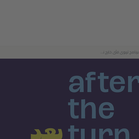
بعد التحوّل: برنامج تربوي فنّي خارج نطاق المعتمد