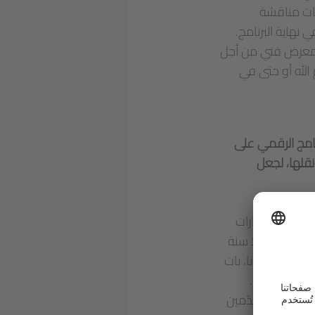
سات مناقشة
نهاية البرنامج.
يم معرض فني من أجل
الله أو حتى في
نامج الرقمي على
نقلها، لجعل
ب جائحة كوفيد-19 حقيقة مشتركة فيما بين مليارات
اس في غزّة منذ سنة
جائحة الكورونا، بات
َقة) بالطبع.
 في غزّة متقدّمين