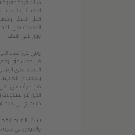
هناك قيودٌ مفروضة 
الاهتمام خلف الحدود
الفنّي المحلّي وقوّته
الحديث تسعى للمحاف
وبين باقي العالم.
وفي ظلِّ هذه الأوضاع
في فضاء فنّي رقميّ ح
الفضاء الفنّي الرقميّ
بالمحتوى الأكاديمي 
هو أمر أساسي. هي د
الذين تُثار التساؤلا
دابليو.إي.بي. ديبوا (مال
يشكّل التعليم الرقم
والخوض في تجربة طرق