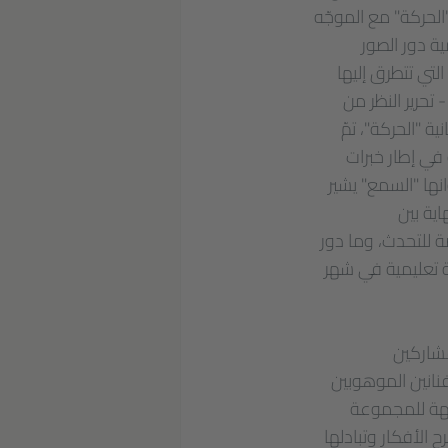
لحركة" مع الموجّه
ة دور الصور
لتي تتطرق إليها
تحرير النظر من
ة "الحركة"، تمّ
 في إطار خبرات
نها "السمع" يشير
ية بين
ة للتحدث، وما دور
 تعليمية في شهر
لمشاركين
لفنانين الموهوبين
جهة للمجموعة
الأفكار وتبادلها