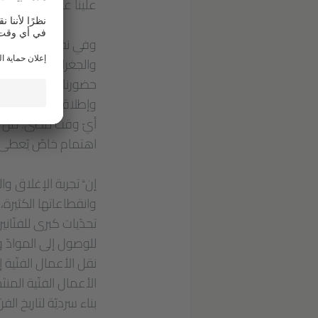
علينا على نحو ما.
وفي نفس الوقت، تسبّب
والجغرافي، تتمّ كتاب
حضورنا في العالم-ك
وإطلاقه في ضوء جديد.
أيّ وقت مضى. من فكرة
اهتمام خاصّ يُعطى لل
إنَّ تجربة الإغلاق و
وانقطاعاتها الكثيرة
تحدّيات كبرى للفنّا
للوصول إلى الموادّ و
نقل الأعمال الفنّية
الأعمال الفنّية المن
بناء سرديّة لتاريخ ال