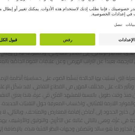
ت الجائحة بتحوّل وتغيير كبيرَين، وبقفزةٍ إلى نقطة اللّا عودة. فر
ة سرديّة مشتركة وصَوغ ذاكرة جماعيّة، والتي قد تفتح بوّابة لإحسا
يف نتواصل وكيف نرتبط بالحقائق البعيدة عن واقعنا. تجري إعادة
 لقد تطوّر بعد التحوّل خلال السّنتَين الماضيَتين، لكنَّ نهجه بات ا
 التعليم الرقمي، إلى التعلّم التشاركي، ودَمقْرطة تبادل وإنتاج ا
ترجمة، بعيداً عن التراتب الهرميّ وعن علاقات القوة الخاصّة بالم
العزلة التي تسبّبت بها الجائحة تسلّط الضوء على حساسيّة أنظمة الإمدا
، وتأثير ذلك على مختلَف المهَن في القطاع الثقافي. لقد شكّل الإ
نين منذ وقت طويل. بالنسبة للمشهد الفنّي في غزة، هذا يعني الانقط
الموارد اللازمة للفنّانين، واكتساب المعرفة حول التقنيّات الجديدة
 إلى خارج الحدود إلى أماكن إقامة المعارض والمتاحف. وبالتالي، ل
تَجة في غزّة، وهي بالتالي غائبة عن التَّأريخ، والتوثيق والأرشيف. 
فنّ تتجاوز ما هو سائد وتتضمّن وجهات النظر الفنّية هذه. بالإضافة إلى