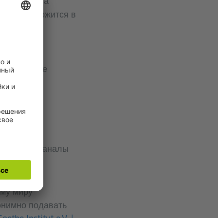
разработана
ация содержится в
ы системы
ормацию, не
ледующие каналы
ему миру
нонимно подавать