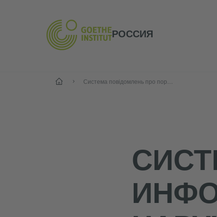
РОССИЯ
Старт
Система повідомлень про порушення
СИСТ
ИНФО