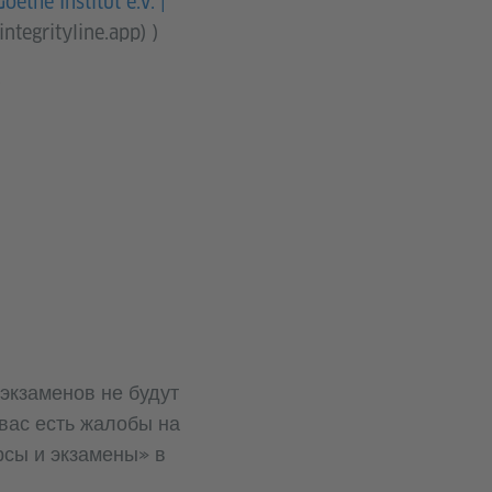
Goethe Institut e.V. |
ntegrityline.app) )
 экзаменов не будут
вас есть жалобы на
рсы и экзамены» в