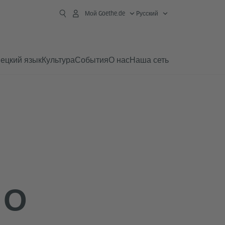
Мой Goethe.de
Pусский
ецкий язык
Культура
События
О нас
Наша сеть
 О