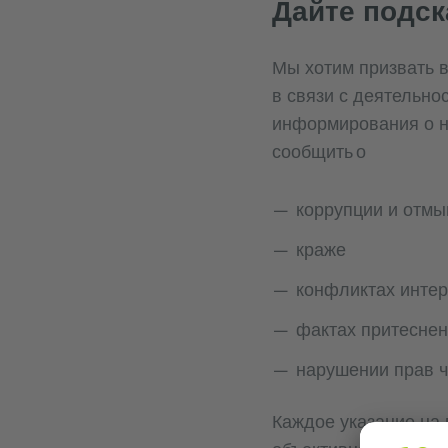
Дайте подск
Мы хотим призвать 
в связи с деятельно
информирования о на
сообщить о
коррупции и отмы
краже
конфликтах инте
фактах притесне
нарушении прав ч
Каждое указание на 