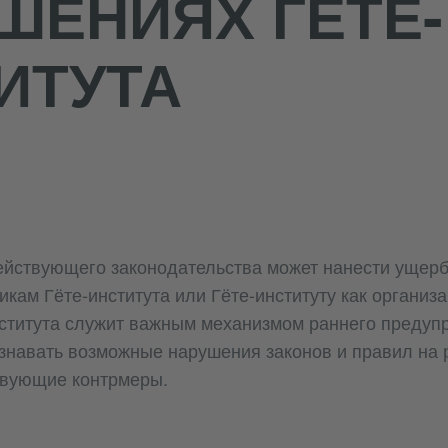
ШЕНИЯХ ГЁТЕ-
ИТУТА
йствующего законодательства может нанести ущерб
никам Гёте-института или Гёте-институту как организ
ститута служит важным механизмом раннего предуп
навать возможные нарушения законов и правил на 
твующие контрмеры.