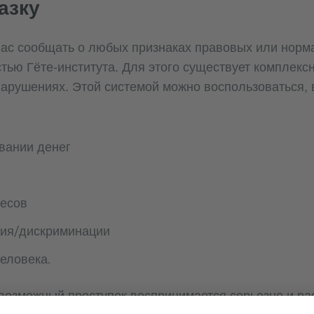
азку
вас сообщать о любых признаках правовых или нор
стью Гёте-института. Для этого существует комплекс
рушениях. Этой системой можно воспользоваться, в
вании денег
ресов
ния/дискриминации
еловека.
возможный проступок воспринимается серьезно и ра