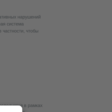
мативных нарушений
ная система
 частности, чтобы
сследуется в рамках