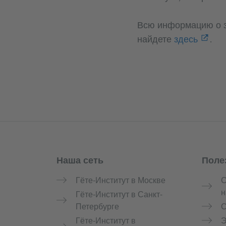
Всю информацию о з
найдете
здесь
.
Наша сеть
Поле
Service- und Informationsbereich
Гёте-Институт в Москве
С
н
Гёте-Институт в Санкт-
Петербурге
С
Гёте-Институт в
Э