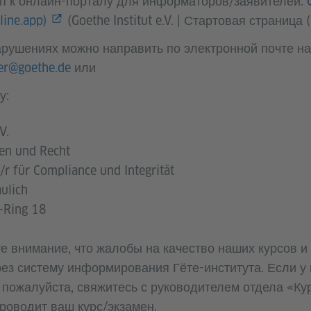
п к онлайн-порталу для информаторов/заявителей:
yline.app)
(Goethe Institut e.V. | Стартовая страница (i
рушениях можно направить по электронной почте на
er@goethe.de
или
у:
V.
en und Recht
/r für Compliance und Integrität
ulich
-Ring 18
е внимание, что жалобы на качество наших курсов и
ез систему информирования Гёте-института. Если у 
 пожалуйста, свяжитесь с руководителем отдела «Ку
проводит ваш курс/экзамен.