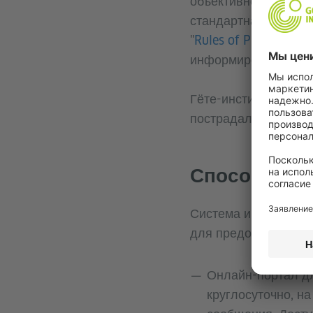
объективной, прозра
стандартная процед
"
Rules of Procedure f
информирования о н
Гёте-институт сдела
пострадало, при усл
Способы ин
Система информиров
для предоставления
Онлайн-портал д
круглосуточно, н