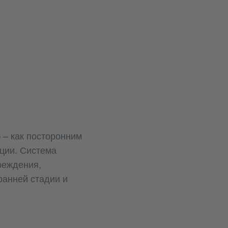
 – как посторонним
ации. Система
реждения,
ранней стадии и