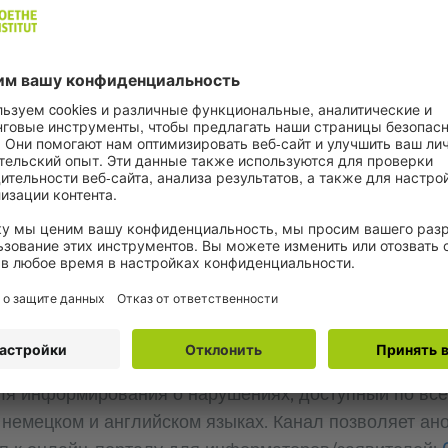
чной и беспристрастной процедуры. Для этого была 
ура обработки сообщений. Более подробная информ
or the Whistleblowing System
" (Правилах процедур
арушениях).
ет всё возможное, чтобы лицо, предоставившее инф
овии, что информация обоснована.
формирования
ания о нарушениях в Гёте-институте предлагает с
 информации:
ля информирования о нарушениях, доступный по вс
а немецком и английском языках. Канал позволяет а