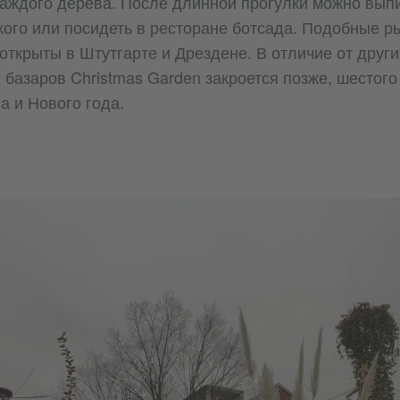
каждого дерева. После длинной прогулки можно выпи
кого или посидеть в ресторане ботсада. Подобные р
открыты в Штутгарте и Дрездене. В отличие от други
базаров Christmas Garden закроется позже, шестого
а и Нового года.