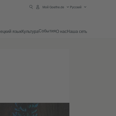
Мой Goethe.de
Pусский
События
ецкий язык
Культура
О нас
Наша сеть