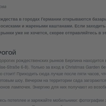
ова
ождества в городах Германии открываются базар
сосисками и жареными каштанами. Если заходить
рынки уже не хочется, скорее отправляйтесь в эт
РОГОЙ
дорогих рождественских рынков Берлина находится 
ise-Straße 6-8). Только за вход в Christmas Garden бе
го стоит! Приходить сюда лучше после пяти часов, ч
етовым шоу. Вечером на территории сада загораютс
онов лампочек. Энергию для них получают из возо
тесь потеплее и заряжайте мобильники: фотографии 