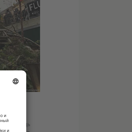
© Ksenia Safronowa
жетным, ведь