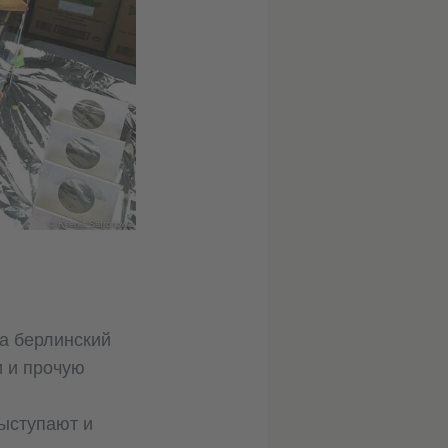
© Ksenia Safronowa
а берлинский
и и прочую
выступают и