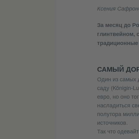
Ксения Сафрон
За месяц до Р
глинтвейном, 
традиционные 
САМЫЙ ДО
Один из самых 
саду (Königin-Lu
евро, но оно то
насладиться св
полутора милли
источников.
Так что одевай