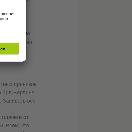
аях придется
 рынке
ы здесь и
еи, местные
биоглинтвейн
атных пряников
e 3) в Берлине
. Запивать все
 плачете от
. Всем, кто