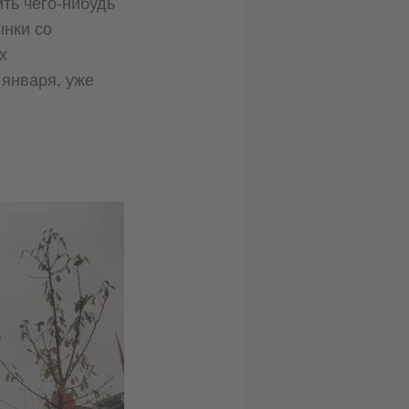
ть чего-нибудь
ынки со
х
 января, уже