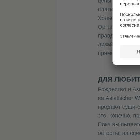
цены на еду и н
платить еще и 
Хольцмаркт (Hei
Организаторы п
правда низкие,
дизайнеры прод
прямо на берегу
ДЛЯ ЛЮБИТ
Рождество и Аз
на Asiatischer 
продают суши-б
это, конечно, пр
Пока вы пытаете
остроты, на сц