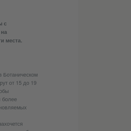
ы с
 на
и места.
в Ботаническом
рут от 15 до 19
тобы
я более
бновляемых
захочется