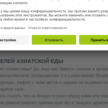
апитки здесь довольно высокие, а в некоторых случ
за вход. Только если вы не оказались на деревянном
ssa Holzmarkt25) на реке Шпрее в Берлине.
ротив коммерциализации рынков, проще говоря, цен
 а атмосфера дружелюбная. По вечерам играют дидж
ают свои работы, посетители едят блинчики и пьют 
.
ЕЛЕЙ АЗИАТСКОЙ ЕДЫ
ия совместимы? Да, еще как! Вместо сосисок и аром
Weihnachtsmarkt (Schleusenufer 3 и Luckenwalder Straß
ургеры, вафли с чаем матча и шарики из осьминогов
идется саке.
сь понять, что за блюдо готовят перед вами или уже
ене демонстрируют приемы кунг-фу и танцуют драконы