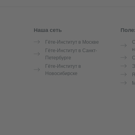
Наша сеть
Поле
Service- und Informationsbereich
Гёте-Институт в Москве
С
н
Гёте-Институт в Санкт-
Петербурге
С
Гёте-Институт в
Э
Новосибирске
M