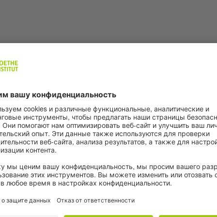
ерительного диалога между руководителями в обла
ей об инновациях в системе образования, существ
программах, опыте участия в международных програ
 и сфер деятельности образования, направленного 
ем;
 для дальнейшего сетевого сотрудничества.
Образование с Европой» включает обсуждение акту
ме парламентской модели, подиумных дискуссий, пра