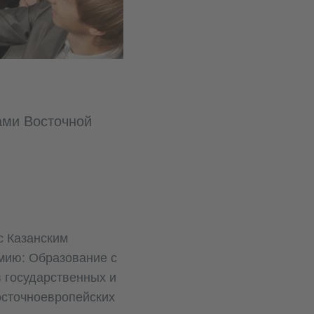
ами Восточной
с Казанским
мию: Образование с
 государственных и
осточноевропейских