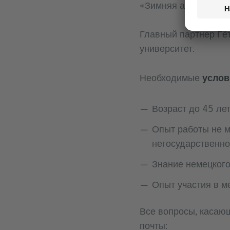
«Зимняя академия: О
Главный партнер Гё
университет.
услов
Необходимые
Возраст до 45 лет
Опыт работы не м
негосударственно
Знание немецкого
Опыт участия в м
Все вопросы, касаю
почты: