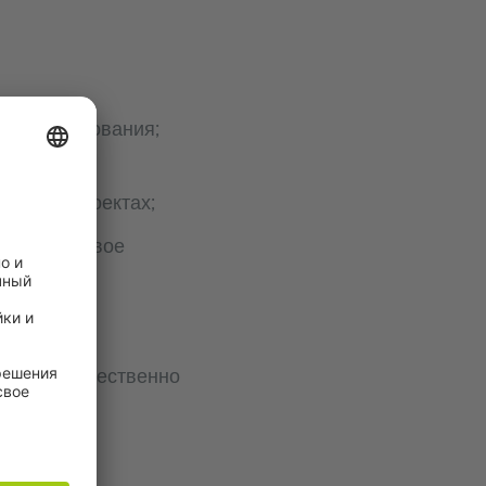
сти образования;
ующих
ммах и проектах;
на устойчивое
альных общественно
ктических