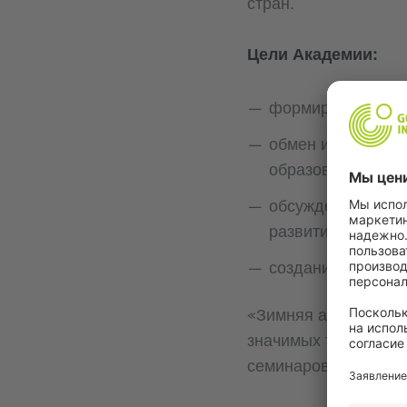
стран.
Цели Академии:
формирование дов
обмен информаци
образовательных 
обсуждение целей
развитие в будущ
создание условий
«Зимняя академия: 
значимых тем в фор
семинаров.