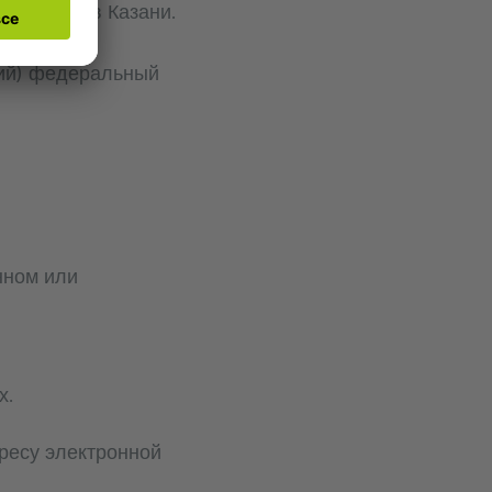
016 года в Казани.
кий) федеральный
нном или
х.
ресу электронной