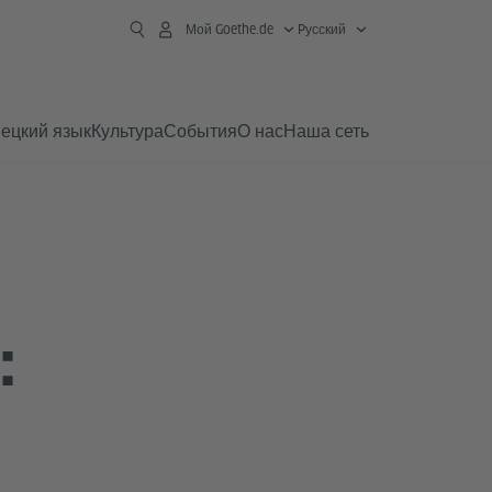
Мой Goethe.de
Pусский
ецкий язык
Культура
События
О нас
Наша сеть
: