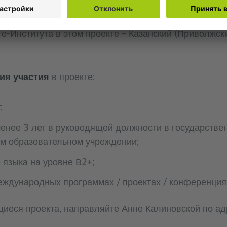
бразование с Европой» пройдет с 9 по 11 декабря 2
те-Института в этом проекте – Казанский (Приволжс
ия участия
в проекте:
;
енее 3 лет в руководящей должности в государстве
м образовательном учреждении;
 языка на уровне В2+;
еждународных программах / проектах / конференция
щиеся проекта, направляйте Анне Калиновской по ад