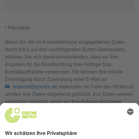
* Pflichtfeld
Wenn Sie die im Kontaktformular eingegebenen Daten
durch Klick auf den nachfolgenden Button übersenden,
erklären Sie sich damit einverstanden, dass wir Ihre
Angaben für die Beantwortung Ihrer Anfrage bzw.
Kontaktaufnahme verwenden. Sie können Ihre erteilte
Einwilligung durch Zusendung einer E-Mail an
widerruf@goethe.de
widerrufen. Im Falle des Widerrufs
werden Ihre Daten umgehend gelöscht. Ihre Daten werden
ansonsten gelöscht, wenn wir Ihre Anfrage bearbeitet
haben oder der Zweck der Speicherung entfallen ist.
Datenschutzerklärung