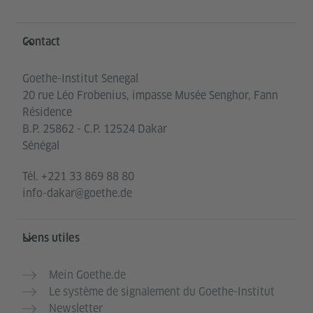
Service- und Informationsbereich
Contact
Goethe-Institut Senegal
20 rue Léo Frobenius, impasse Musée Senghor, Fann
Résidence
B.P. 25862 - C.P. 12524 Dakar
Sénégal
Tél.
+221 33 869 88 80
info-dakar@goethe.de
Liens utiles
Mein Goethe.de
Le système de signalement du Goethe-Institut
Newsletter