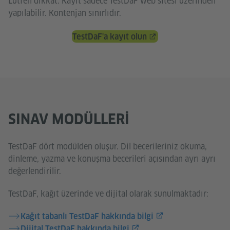
Lütfen dikkat: Kayıt sadece TestDaF web sitesi üzerinden
yapılabilir. Kontenjan sınırlıdır.
TestDaF'a kayıt olun
SINAV MODÜLLERI
TestDaF dört modülden oluşur. Dil becerileriniz okuma,
dinleme, yazma ve konuşma becerileri açısından ayrı ayrı
değerlendirilir.
TestDaF, kağıt üzerinde ve dijital olarak sunulmaktadır:
Kağıt tabanlı TestDaF hakkında bilgi
Dijital TestDaF hakkında bilgi