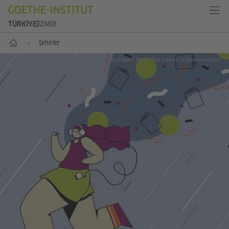
TÜRKIYE
İZMIR
Anasayfa
Şehirler
Illustration: Maria Tran Larsen © Goethe-Institut